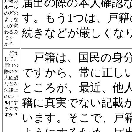
届出の際の本人確認
戸籍の
ルール
のどの
す。もう1つは、戸
ような
点が変
続きなどが厳しくな
わるの
です
か？
どう
戸籍は、国民の身分
して、
届出の
ですから、常に正し
際の本
人確認
などを
ところが、最近、他
法律上
のルー
籍に真実でない記載
ルにす
るので
います。そこで、戸
すか？