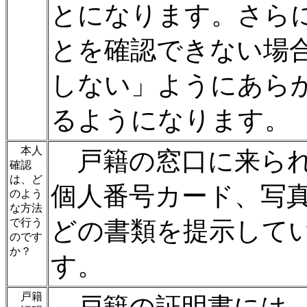
とになります。さら
とを確認できない場
しない」ようにあら
るようになります。
本人
戸籍の窓口に来られ
確認
は、ど
個人番号カード、写
のよう
な方法
で行う
どの書類を提示して
のです
か？
す。
戸籍