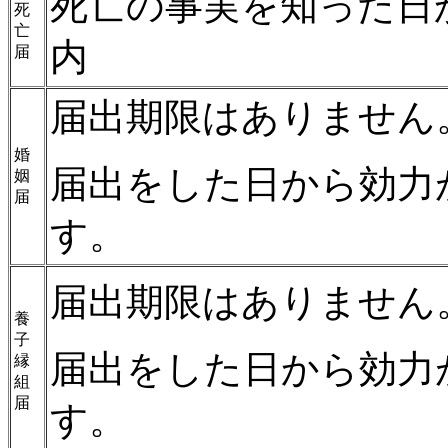
死亡の事実を知った日
死
亡
内
届
届出期限はありません
婚
届出をした日から効力
姻
届
す。
届出期限はありません
養
子
届出をした日から効力
縁
組
届
す。