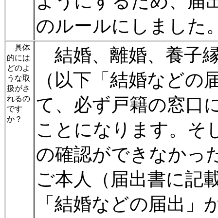
ようにするため、届
のルールにしました
具体
結婚、離婚、養子縁
的には
どのよ
（以下「結婚などの
うな取
扱がさ
れるの
て、必ず戸籍の窓口
です
か？
ことになります。そ
の確認ができなかっ
ご本人（届出書に記
「結婚などの届出」