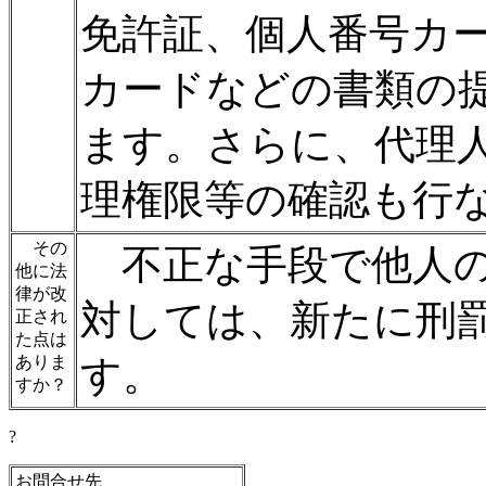
免許証、個人番号カ
カードなどの書類の
ます。さらに、代理
理権限等の確認も行
その
不正な手段で他人の
他に法
律が改
対しては、新たに刑
正され
た点は
ありま
す。
すか？
?
お問合せ先