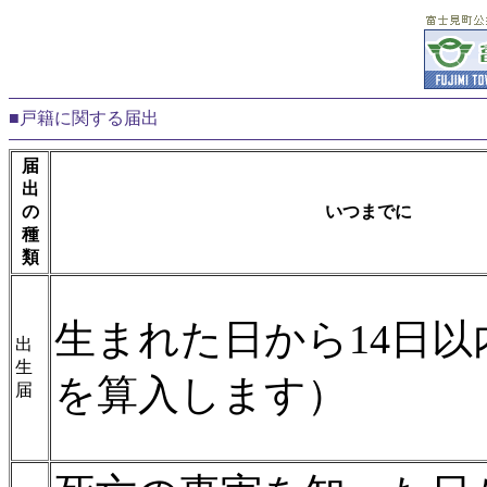
■戸籍に関する届出
届
出
の
いつまでに
種
類
生まれた日から14日以
出
生
を算入します）
届