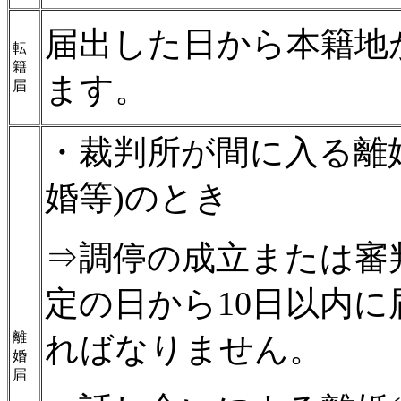
届出した日から本籍地
転
籍
ます。
届
・裁判所が間に入る離
婚等)のとき
⇒調停の成立または審
定の日から10日以内に
離
ればなりません。
婚
届