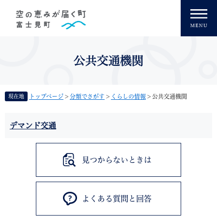
ペ
メニューを飛ばして本文へ
ー
ジ
の
先
頭
公共交通機関
で
す
。
現在地
トップページ
>
分類でさがす
>
くらしの情報
>
公共交通機関
本
デマンド交通
文
見つからないときは
よくある質問と回答