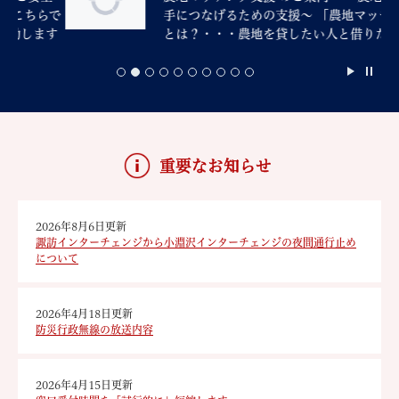
らで
手につなげるための支援～ 「農地マッチング」
す
とは？・・・農地を貸したい人と借りたい人を
結びつける仕組みです。 (1)農地を貸したい
方・借りたい方は・・・ →役場産業課農政
係（農業委員会事務局）へご相談ください。
農地マッチングのフロー [PDFファイル
本
／310KB] (2)集落支援員・農業委員会事務
文
局が相談受付します。 ...
重要なお知らせ
2026年8月6日更新
諏訪インターチェンジから小淵沢インターチェンジの夜間通行止め
について
2026年4月18日更新
防災行政無線の放送内容
2026年4月15日更新