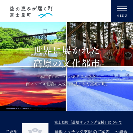
ペ
メニューを飛ばして本文へ
ー
ジ
の
先
頭
で
す
。
富士見町「農地マッチング支援」について
望
農地マッチング支援 のご案内 ～農地を担い