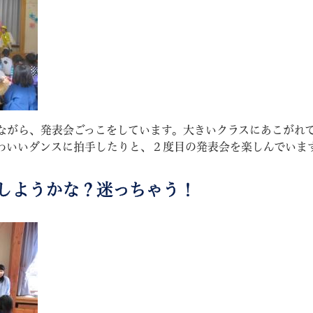
教育
結婚・離婚
引越し・住まい
就職・
ながら、発表会ごっこをしています。大きいクラスにあこがれ
わいいダンスに拍手したりと、２度目の発表会を楽しんでいま
しようかな？迷っちゃう！
文字サイズ
標準
拡大
白
黒
青
ページを一時保存す