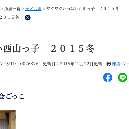
メニューを飛ばして本文へ
>
所属一覧
>
子ども課
>
ワクワクいっぱい西山っ子 ２０１５冬
２０１５冬
削
除
記事ID検
すべて
ページ
PDF
い西山っ子 ２０１５冬
るさと納税
特別定額給付金
マイナンバー
学習支援
戸籍
請求書
ページID：0026376
更新日：2015年12月22日更新
印刷ペ
・町づくり
町政情報
こん
表会ごっこ