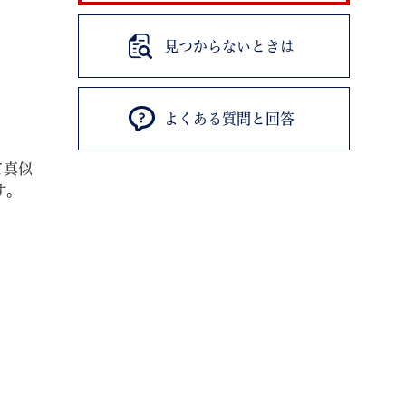
見つからないときは
よくある質問と回答
退職
高齢者・介護
ご不幸
て真似
す。
る
サイトマップ
ご利用ガイド