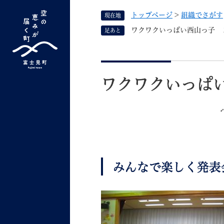
ペ
トップページ
>
組織でさがす
現在地
ー
ジ
ワクワクいっぱい西山っ子 
足あと
の
先
G
キーワード検索
頭
本
o
で
文
o
ワクワクいっぱ
す
よく検索されるキーワード ：
新型コロナ
ふ
g
。
l
e
カ
ス
タ
くらしの情報
しごと
ム
みんなで楽しく発
検
索
組織で探す