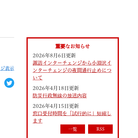
索
重要なお知らせ
2026年8月6日更新
諏訪インターチェンジから小淵沢イ
ージ表示
ンターチェンジの夜間通行止めにつ
いて
2026年4月18日更新
防災行政無線の放送内容
なときは
観光
2026年4月15日更新
窓口受付時間を「試行的に」短縮し
ます
カレンダーで探す
一覧
RSS