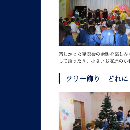
妊娠・出産
子育て
楽しかった発表会の余韻を楽しみ
して踊ったり、小さいお友達のか
ツリー飾り どれに
背景色
Foreign language
音声読み上げ
携帯サイト