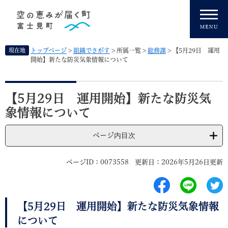
ペ
メニューを飛ばして本文へ
ー
ジ
の
先
現在地
トップページ
>
組織でさがす
>
所属一覧
>
総務課
>
【5月29日 運用
頭
開始】新たな防災気象情報について
で
す
本
。
文
【5月29日 運用開始】新たな防災気
象情報について
ページ内目次
ページID：0073558
更新日：2026年5月26日更新
【5月29日 運用開始】新たな防災気象情報
について