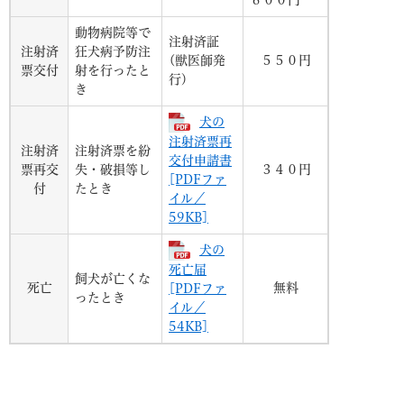
動物病院等で
注射済証
注射済
狂犬病予防注
(獣医師発
５５０円
票交付
射を行ったと
行)
き
犬の
注射済票再
注射済
注射済票を紛
交付申請書
票再交
失・破損等し
３４０円
[PDFファ
付
たとき
イル／
59KB]
犬の
死亡届
飼犬が亡くな
死亡
無料
[PDFファ
ったとき
イル／
54KB]