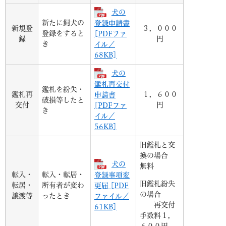
犬の
新たに飼犬の
登録申請書
新規登
３，０００
登録をすると
[PDFファ
録
円
き
イル／
68KB]
犬の
鑑札再交付
鑑札を紛失・
鑑札再
１，６００
申請書
破損等したと
交付
円
[PDFファ
き
イル／
56KB]
旧鑑札と交
換の場合
犬の
無料
転入・
転入・転居・
登録事項変
旧鑑札紛失
転居・
所有者が変わ
更届 [PDF
の場合
譲渡等
ったとき
ファイル／
再交付
61KB]
手数料１，
６００円