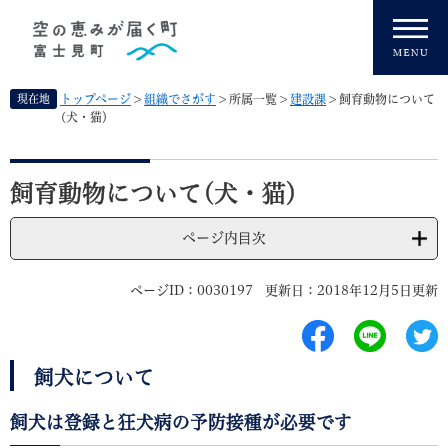
ペ
メニューを飛ばして本文へ
ー
ジ
の
先
現在地
トップページ
>
組織でさがす
>
所属一覧
>
建設課
>
飼育動物について
頭
(犬・猫）
で
す
本
。
文
飼育動物について(犬・猫）
ページ内目次
ページID：0030197
更新日：2018年12月5日更新
飼犬について
飼犬は登録と狂犬病の予防接種が必要です