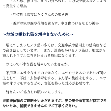
・ふん尿、抜け毛、えさの食べ残し、ごみ袋を破るなどによっ
て発生する悪臭
・発情期は深夜にたくさんのの鳴き声
・近所の家の庭や花壇を荒らす、車を傷つけるなどの被害
～地域の嫌われ猫を増やさないために～
増えてしまったノラ猫の多くは、交通事故や猫同士の感染症など
で命を落としています。 また、迷惑をかけるノラ猫は、地域から
嫌われトラブルに巻き込まれる原因になります。
かえって不幸な猫を増やしていませんか。
不用意にエサを与えるのではなく、エサを与えるのであれば飼い
主として、不妊・去勢手術をする、ふん尿の後始末をする、、エサ
場の片づけをするなどの、責任を持った対応が必要です。
皆さんのご協力をお願いいたします。
※捕獲依頼のご連絡をいただきますが、猫の場合所有者が特定でき
ないため、捕獲できませんのでご了承ください。