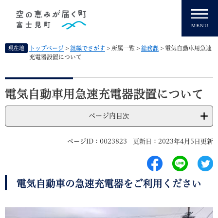
ペ
メニューを飛ばして本文へ
ー
ジ
の
先
現在地
トップページ
>
組織でさがす
>
所属一覧
>
総務課
>
電気自動車用急速
頭
充電器設置について
で
す
本
。
文
電気自動車用急速充電器設置について
ページ内目次
ページID：0023823
更新日：2023年4月5日更新
電気自動車の急速充電器をご利用ください