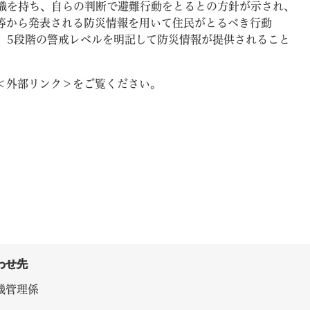
識を持ち、自らの判断で避難行動をとるとの方針が示され、
等から発表される防災情報を用いて住民がとるべき行動
、5段階の警戒レベルを明記して防災情報が提供されること
＜外部リンク＞
をご覧ください。
教育
結婚・離婚
引越し・住まい
就職・
文字サイズ
標準
拡大
白
黒
青
ページを一時保存す
わせ先
機管理係