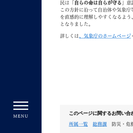
民は「
自らの命は自らが守る
」意
この方針に沿って自治体や気象庁
を直感的に理解しやすくなるよう
となりました。
詳しくは
、気象庁のホームページ
妊娠・出産
子育て
背景色
Foreign language
音声読み上げ
携帯サイト
このページに関するお問い合
所属一覧
総務課
防災・危