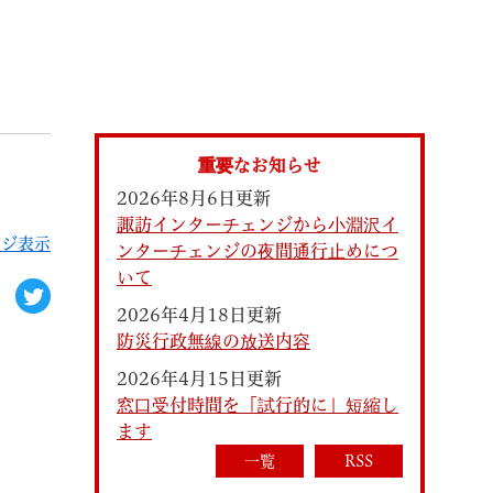
索
重要なお知らせ
2026年8月6日更新
諏訪インターチェンジから小淵沢イ
ージ表示
ンターチェンジの夜間通行止めにつ
いて
2026年4月18日更新
防災行政無線の放送内容
なときは
観光
2026年4月15日更新
窓口受付時間を「試行的に」短縮し
ます
カレンダーで探す
一覧
RSS