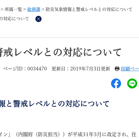
メニューを飛ばして本文へ
>
所属一覧
>
総務課
>
防災気象情報と警戒レベルとの対応について
の対応について
削
除
記事ID検
すべて
ページ
PDF
警戒レベルとの対応について
るさと納税
特別定額給付金
マイナンバー
学習支援
戸籍
請求書
ページID：0034470
更新日：2019年7月3日更新
印刷ペ
・町づくり
町政情報
こん
警戒レベルとの対応について
ン」（内閣府（防災担当））が平成31年3月に改定され、住