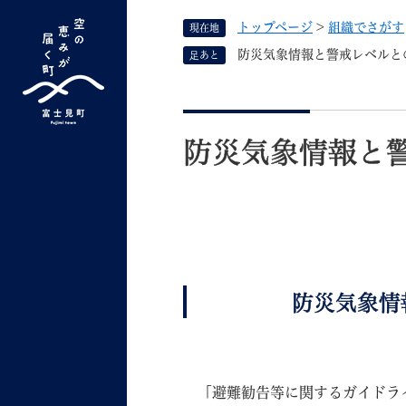
ペ
トップページ
>
組織でさがす
現在地
ー
ジ
防災気象情報と警戒レベルと
足あと
の
先
G
キーワード検索
頭
本
o
で
文
o
防災気象情報と
す
よく検索されるキーワード ：
新型コロナ
ふ
g
。
l
e
カ
ス
タ
くらしの情報
しごと
ム
防災気象情報と
検
索
組織で探す
「避難勧告等に関するガイドライ