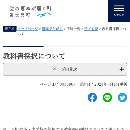
ペ
メニューを飛ばして本文へ
ー
ジ
の
先
現在地
トップページ
>
組織でさがす
>
所属一覧
>
子ども課
>
教科書採択につ
頭
いて
で
す
本
。
文
教科書採択について
ページ内目次
ページID：0036807
更新日：2024年9月1日更新
富士見町立小・中学校で使用する教科書の採択についてご説明いた