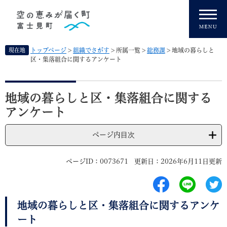
ペ
メニューを飛ばして本文へ
ー
ジ
の
先
現在地
トップページ
>
組織でさがす
>
所属一覧
>
総務課
>
地域の暮らしと
頭
区・集落組合に関するアンケート
で
す
本
。
文
地域の暮らしと区・集落組合に関する
アンケート
ページ内目次
ページID：0073671
更新日：2026年6月11日更新
地域の暮らしと区・集落組合に関するアンケ
ート