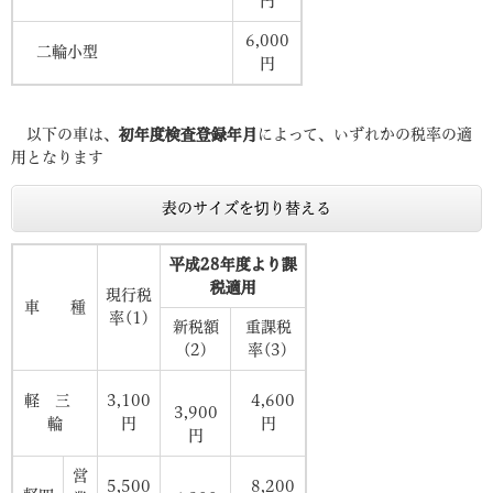
円
6,000
二輪小型
円
以下の車は、
初年度検査登録年月
によって、いずれかの税率の適
用となります
表のサイズを切り替える
平成28年度より課
税適用
現行税
車 種
率(1)
新税額
重課税
(2)
率(3)
軽 三
3,100
4,600
3,900
輪
円
円
円
営
5,500
8,200