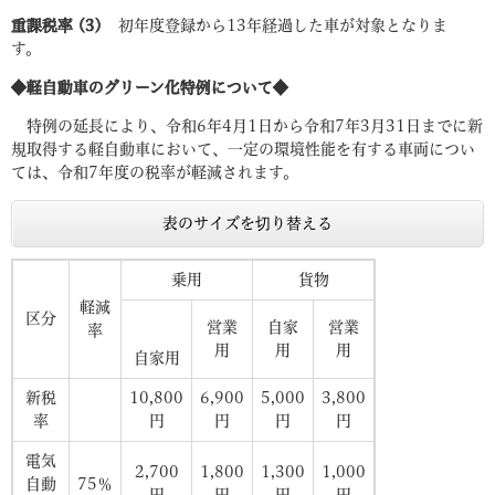
重課税率 (3)
初年度登録から13年経過した車が対象となりま
す。
◆軽自動車のグリーン化特例について◆
特例の延長により、令和6年4月1日から令和7年3月31日までに新
規取得する軽自動車において、一定の環境性能を有する車両につい
ては、令和7年度の税率が軽減されます。
表のサイズを切り替える
乗用
貨物
軽減
区分
営業
自家
営業
率
用
用
用
自家用
新税
10,800
6,900
5,000
3,800
率
円
円
円
円
電気
2,700
1,800
1,300
1,000
自動
75％
円
円
円
円