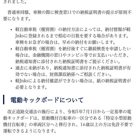
されました。
普通車同様、車検の際に検査窓口での納税証明書の提示が原則不
要になります。
軽自動車税（種別割）の納付方法によっては、納付情報が軽
Jnksに登録されるまで相応の日数を要する場合があります。
車検をお急ぎの場合は、早めの納付をお願いします。
軽自動車税（種別割）を納付後すぐに継続検査を申請したい
場合は、金融機関の窓口やコンビニ等でお支払いいただき、
納税通知書に添付された納税証明書をご提示ください。
過去に未納があり、納税通知書に添付された納税証明書が有
効でない場合は、財務課収納係へご相談ください。
軽Jnksによる納付確認ができない場合は、紙の納税証明書が
必要となります。
電動キックボードについて
改正道路交通法の施行により、令和5年7月1日から一定基準の電
動キックボードは、原動機付自転車の一区分である「特定小型原動
機付自転車」の車両区分へと移行され、16歳以上の方は免許不要で
運転できるようになります。