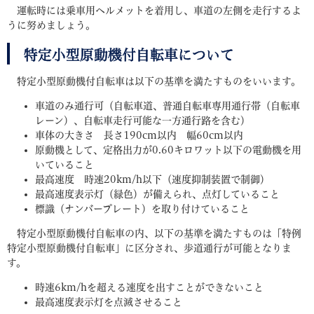
運転時には乗車用ヘルメットを着用し、車道の左側を走行するよ
うに努めましょう。
特定小型原動機付自転車について
特定小型原動機付自転車は以下の基準を満たすものをいいます。
車道のみ通行可（自転車道、普通自転車専用通行帯（自転車
レーン）、自転車走行可能な一方通行路を含む）
車体の大きさ 長さ190cm以内 幅60cm以内
原動機として、定格出力が0.60キロワット以下の電動機を用
いていること
最高速度 時速20km/h以下（速度抑制装置で制御）
最高速度表示灯（緑色）が備えられ、点灯していること
標識（ナンバープレート）を取り付けていること
特定小型原動機付自転車の内、以下の基準を満たすものは「特例
特定小型原動機付自転車」に区分され、歩道通行が可能となりま
す。
時速6km/hを超える速度を出すことができないこと
最高速度表示灯を点滅させること