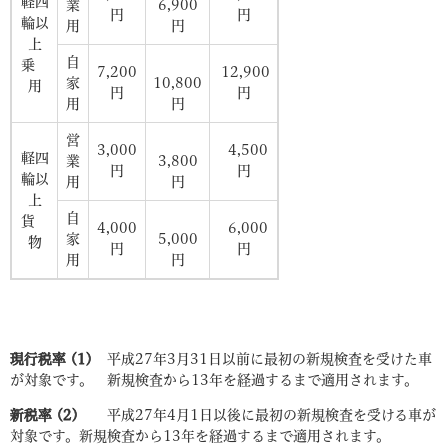
軽四
業
6,900
円
円
輪以
用
円
上
自
乗
7,200
12,900
家
10,800
用
円
円
用
円
営
3,000
4,500
軽四
業
3,800
円
円
輪以
用
円
上
自
貨
4,000
6,000
家
5,000
物
円
円
用
円
現行税率 (1)
平成27年3月31日以前に最初の新規検査を受けた車
が対象です。 新規検査から13年を経過するまで適用されます。
新税率 (2)
平成27年4月1日以後に最初の新規検査を受ける車が
対象です。新規検査から13年を経過するまで適用されます。