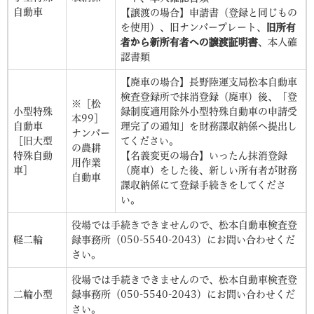
自動車
【譲渡の場合】申請書（登録と同じもの
を使用）、旧ナンバープレート、
旧所有
者から新所有者への譲渡証明書
、本人確
認書類
【廃車の場合】長野陸運支局松本自動車
検査登録所で抹消登録（廃車）後、「登
※［松
小型特殊
録制度適用除外小型特殊自動車の申請受
本99］
自動車
理完了の通知」を財務課収納係へ提出し
ナンバー
［旧大型
てください。
の農耕
特殊自動
【名義変更の場合】いったん抹消登録
用作業
車］
（廃車）をした後、新しい所有者が財務
自動車
課収納係にて登録手続きをしてくださ
い。
役場では手続きできませんので、松本自動車検査登
軽二輪
録事務所（050-5540-2043）にお問い合わせくだ
さい。
役場では手続きできませんので、松本自動車検査登
二輪小型
録事務所（050-5540-2043）にお問い合わせくだ
さい。