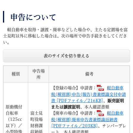
申告について
軽自動車を取得・譲渡・廃車などした場合や、主たる定置場を富
士見町以外に移転した場合は、次の場所で申告手続きをしてくださ
い。
表のサイズを切り替える
申告場
種別
備考
所
【登録の場合】申請書：
軽自動車
税(種別割)申告(報告)書兼標識交付申請
書 [PDFファイル／216KB]
、
販売証明
原動機付
または譲渡証明
、本人確認書類
自転車
富士見
【廃車の場合】申請書：
軽自動車
（125cc
町役場
税(種別割)廃車申告書兼標識返納書
以下）／
財務課
[PDFファイル／203KB]
、ナンバープレ
小型特殊
収納係
ート、本人確認書類