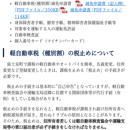
軽自動車税(種別割)減免申請書
減免申請書（記入例）
[PDFファイル／350KB]
減免申請書 [PDFファイル／
114KB]
身体障害者手帳、療育手帳、精神障害者保健福祉手帳等
対象車を運転する人の運転免許証
自動車検査証
個人番号カード（マイナンバーカード）
軽自動車税（種別割）の税止めについて
富士見町で課税の軽自動車やオートバイを廃車、名義変更、住所
変更など登録変更したときは、課税を止める「税止め」の手続きが
必要です。
税止めの手続きは基本的に”自己申告”となっていますが、軽自動
車検査協会や運輸支局近隣に位置する関係団体等が代行手続（有
料）をしている場合があります。
税止めの手続きを忘れると、軽自動車税が課税され続け旧所有者へ
納税通知書が届き、思わぬトラブルの原因となることがあります。
そのため、税止めは、
旧所有者若しくは軽自動車検査協会や運輸支
局等の窓口届出者が必ず手続きをしなければなりません。