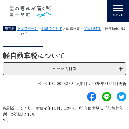
ペ
メニューを飛ばして本文へ
ー
ジ
の
先
現在地
トップページ
>
組織でさがす
>
所属一覧
>
住民税務課
>
軽自動車税に
頭
ついて
で
す
本
。
文
軽自動車税について
ページ内目次
ページID：0025839
更新日：2025年3月21日更新
税制改正により、令和元年10月1日から、軽自動車税に「環境性能
割」が創設されま
す。