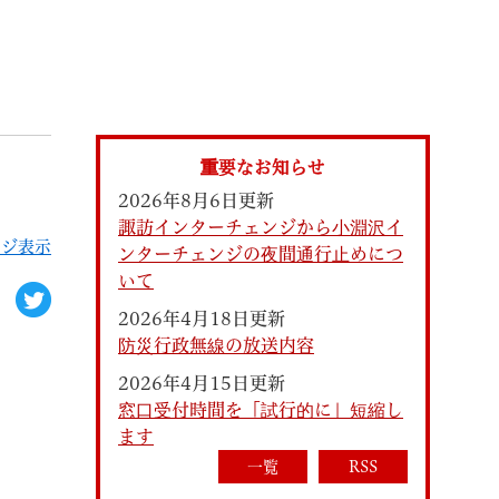
索
重要なお知らせ
2026年8月6日更新
諏訪インターチェンジから小淵沢イ
ージ表示
ンターチェンジの夜間通行止めにつ
いて
2026年4月18日更新
防災行政無線の放送内容
なときは
観光
2026年4月15日更新
窓口受付時間を「試行的に」短縮し
ます
カレンダーで探す
一覧
RSS