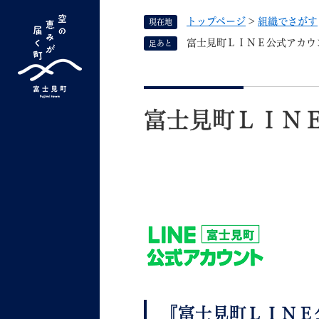
ペ
トップページ
>
組織でさがす
現在地
ー
ジ
富士見町ＬＩＮＥ公式アカウ
足あと
の
先
G
キーワード検索
頭
本
o
で
文
o
富士見町ＬＩＮ
す
よく検索されるキーワード ：
新型コロナ
ふ
g
。
l
e
カ
ス
タ
くらしの情報
しごと
ム
検
索
組織で探す
『富士見町ＬＩＮＥ