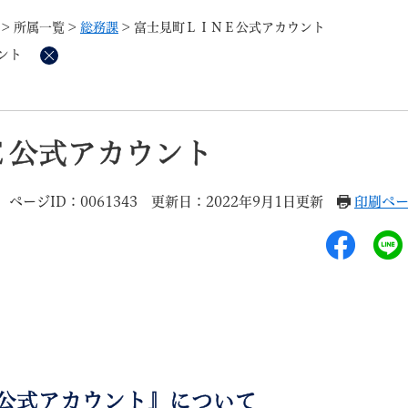
メニューを飛ばして本文へ
>
所属一覧
>
総務課
>
富士見町ＬＩＮＥ公式アカウント
ント
削
除
記事ID検
すべて
ページ
PDF
Ｅ公式アカウント
るさと納税
特別定額給付金
マイナンバー
学習支援
戸籍
請求書
ページID：0061343
更新日：2022年9月1日更新
印刷ペ
・町づくり
町政情報
こん
公式アカウント』について