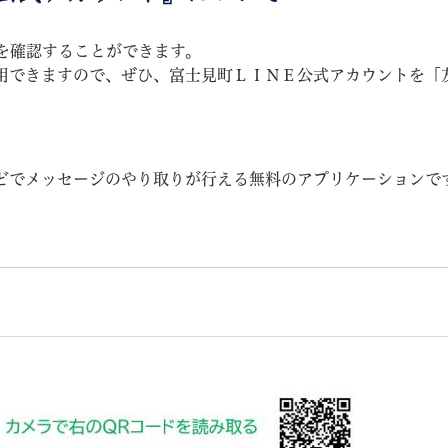
を確認することができます。
用できますので、ぜひ、富士見町ＬＩＮＥ公式アカウントを「
教育
結婚・離婚
引越し・住まい
就職・
どでメッセージのやり取りが行える無料のアプリケーションで
文字サイズ
標準
拡大
白
黒
青
ページを一時保存す