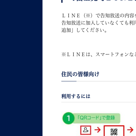
ＬＩＮＥ（※）で告知放送の内容
告知放送に加入していなくても利
追加」してください。
妊娠・出産
子育て
※ＬＩＮＥは、スマートフォンな
住民の皆様向け
背景色
Foreign language
音声読み上げ
利用するには
携帯サイト