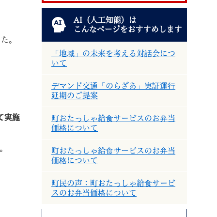
AI（人工知能）は
こんなページをおすすめします
した。
「地域」の未来を考える対話会につ
いて
退職
高齢者・介護
ご不幸
デマンド交通「のらざあ」実証運行
延期のご提案
て実施
町おたっしゃ給食サービスのお弁当
価格について
る
サイトマップ
ご利用ガイド
。
町おたっしゃ給食サービスのお弁当
価格について
町民の声：町おたっしゃ給食サービ
スのお弁当価格について