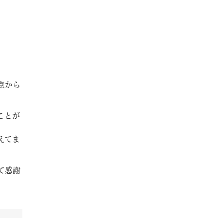
点から
ことが
えてま
て感謝