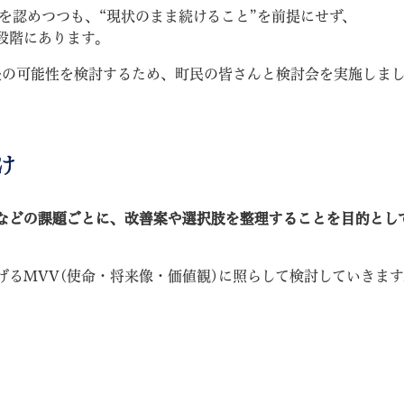
を認めつつも、“現状のまま続けること”を前提にせず、
段階にあります。
今後の可能性を検討するため、町民の皆さんと検討会を実施しま
教育
結婚・離婚
引越し・住まい
就職・
け
などの課題ごとに、改善案や選択肢を整理することを目的とし
文字サイズ
標準
拡大
白
黒
青
ページを一時保存す
げるMVV(使命・将来像・価値観)に照らして検討していきます