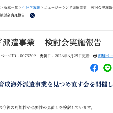
メニューを飛ばして本文へ
>
所属一覧
>
生涯学習課
>
ニュージーランド派遣事業 検討会実施報
検討会実施報告
削
除
記事ID検
すべて
ページ
PDF
ド派遣事業 検討会実施報告
るさと納税
特別定額給付金
マイナンバー
学習支援
戸籍
請求書
ページID：0073209
更新日：2026年6月29日更新
印刷ペ
・町づくり
町政情報
こん
育成海外派遣事業を見つめ直す会を開催
の今後の可能性や必要性の見直しを検討しています。