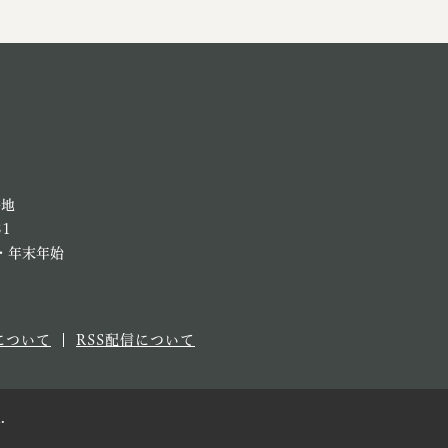
番地
81
・年末年始
について
RSS配信について
.