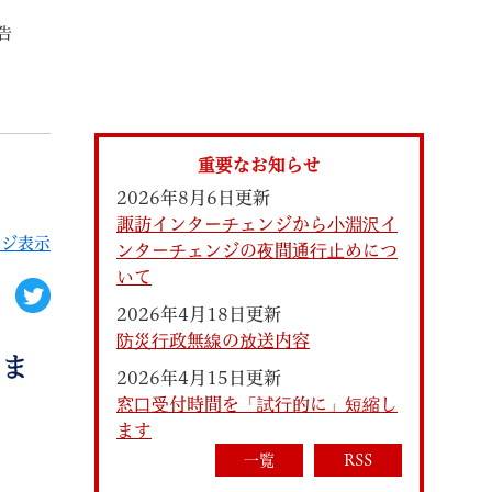
告
索
重要なお知らせ
2026年8月6日更新
諏訪インターチェンジから小淵沢イ
ージ表示
ンターチェンジの夜間通行止めにつ
いて
2026年4月18日更新
防災行政無線の放送内容
なときは
観光
しま
2026年4月15日更新
窓口受付時間を「試行的に」短縮し
ます
カレンダーで探す
一覧
RSS