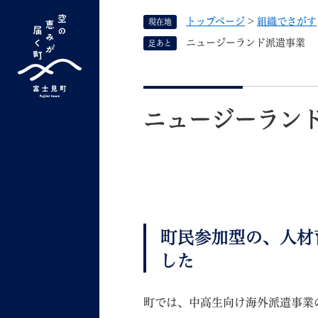
ペ
トップページ
>
組織でさがす
現在地
ー
ジ
ニュージーランド派遣事業 
足あと
の
先
G
キーワード検索
頭
本
o
で
文
o
ニュージーラン
す
よく検索されるキーワード ：
新型コロナ
ふ
g
。
l
e
カ
ス
タ
くらしの情報
しごと
ム
町民参加型の、人材
検
した
索
組織で探す
町では、中高生向け海外派遣事業