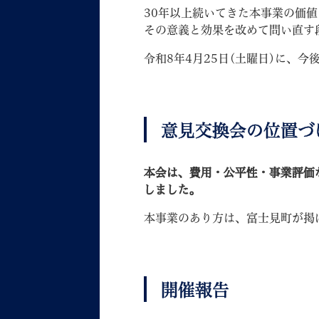
30年以上続いてきた本事業の価値
その意義と効果を改めて問い直す
令和8年4月25日(土曜日)に、
妊娠・出産
子育て
意見交換会の位置づ
本会は、費用・公平性・事業評価
しました。
背景色
Foreign language
音声読み上げ
本事業のあり方は、富士見町が掲
携帯サイト
開催報告