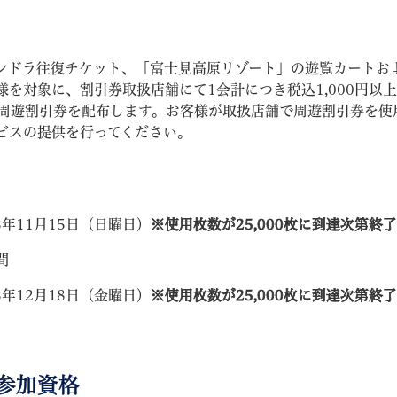
ンドラ往復チケット、「富士見高原リゾート」の遊覧カートお
を対象に、割引券取扱店舗にて1会計につき税込1,000円以
の周遊割引券を配布します。お客様が取扱店舗で周遊割引券を使
ビスの提供を行ってください。
教育
結婚・離婚
引越し・住まい
就職・
年11月15日（日曜日）
※使用枚数が25,000枚に到達次第終了
間
文字サイズ
標準
拡大
白
黒
青
ページを一時保存す
年12月18日（金曜日）
※使用枚数が25,000枚に到達次第終了
参加資格