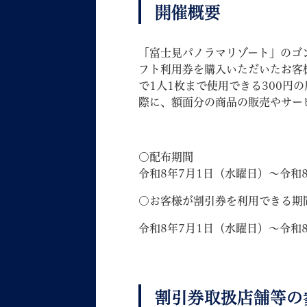
開催概要
「富士見パノラマリゾート」のゴ
フト利用券を購入いただいたお客様
で1人1枚まで使用できる300円
際に、額面分の商品の販売やサー
妊娠・出産
子育て
〇配布期間
令和8年7月1日（水曜日）～令和8
〇お客様が割引券を利用できる期
背景色
Foreign language
音声読み上げ
令和8年7月1日（水曜日）～令和8
携帯サイト
割引券取扱店舗等の