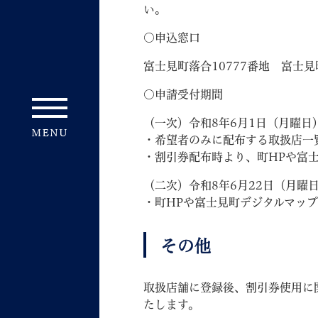
い。
〇申込窓口
富士見町落合10777番地 富士見町
〇申請受付期間
（一次）令和8年6月1日（月曜日
・希望者のみに配布する取扱店一
・割引券配布時より、町HPや富
（二次）令和8年6月22日（月曜日
・町HPや富士見町デジタルマッ
その他
取扱店舗に登録後、割引券使用に
たします。