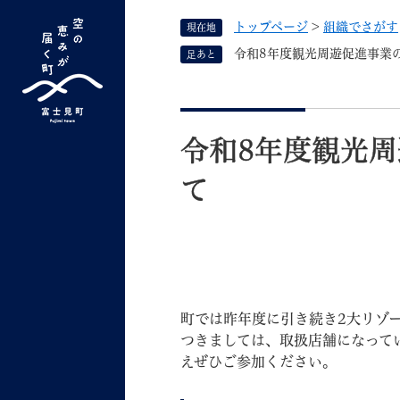
ペ
トップページ
>
組織でさがす
現在地
ー
ジ
令和8年度観光周遊促進事業
足あと
の
先
G
キーワード検索
頭
本
o
で
文
o
令和8年度観光
す
よく検索されるキーワード ：
新型コロナ
ふ
g
。
て
l
e
カ
ス
タ
くらしの情報
しごと
ム
検
町では昨年度に引き続き2大リゾ
索
つきましては、取扱店舗になって
えぜひご参加ください。
組織で探す