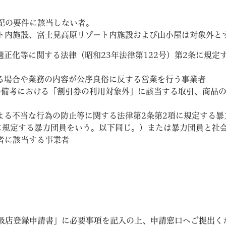
記の要件に該当しない者。
ト内施設、富士見高原リゾート内施設および山小屋は対象外と
の適正化等に関する法律（昭和23年法律第122号）第2条に規定
わる場合や業務の内容が公序良俗に反する営業を行う事業者
用の備考における「割引券の利用対象外」に該当する取引、商品
による不当な行為の防止等に関する法律第2条第2項に規定する暴
に規定する暴力団員をいう。以下同じ。）または暴力団員と社
者に該当する事業者
扱店登録申請書」に必要事項を記入の上、申請窓口へご提出く