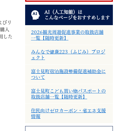
AI（人工知能）は
こんなページをおすすめします
よびリ
上購入
2026観光周遊促進事業の取扱店舗
用した
一覧【随時更新】
退職
高齢者・介護
ご不幸
みんなで健康223（ふじみ）プロジ
ェクト
富士見町宿泊施設整備促進補助金に
ついて
る
サイトマップ
ご利用ガイド
富士見町こども買い物パスポートの
取扱店舗一覧【随時更新】
住民向けゼロカーボン・省エネ支援
情報