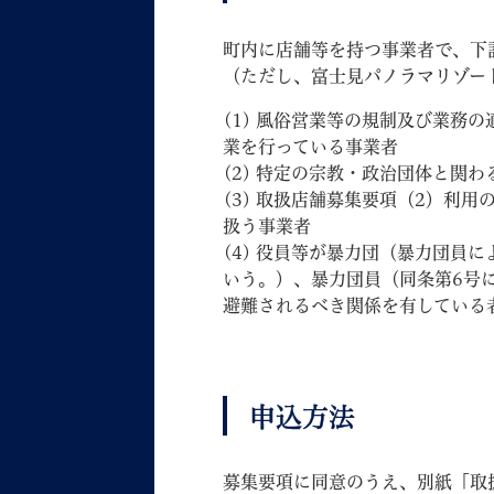
町内に店舗等を持つ事業者で、下
（ただし、富士見パノラマリゾー
(1) 風俗営業等の規制及び業務
業を行っている事業者
(2) 特定の宗教・政治団体と関
(3) 取扱店舗募集要項（2）利
扱う事業者
(4) 役員等が暴力団（暴力団員
いう。）、暴力団員（同条第6号
避難されるべき関係を有している
​申込方法
募集要項に同意のうえ、別紙「取