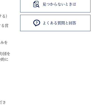
見つからないときは
する）
よくある質問と回答
する営
のみを
力団を
会的に
ださ