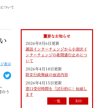
集について
索
重要なお知らせ
い
2026年8月6日更新
諏訪インターチェンジから小淵沢イ
ンターチェンジの夜間通行止めにつ
いて
ージ表示
2026年4月18日更新
防災行政無線の放送内容
なときは
観光
2026年4月15日更新
す。
窓口受付時間を「試行的に」短縮し
認のう
ます
カレンダーで探す
一覧
RSS