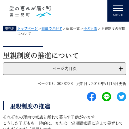
ペ
メニューを飛ばして本文へ
ー
ジ
の
先
現在地
トップページ
>
組織でさがす
>
所属一覧
>
子ども課
>
里親制度の推進
頭
について
で
す
本
。
文
里親制度の推進について
ページ内目次
ページID：0038738
更新日：2010年9月15日更新
里親制度の推進
それぞれの理由で家族と離れて暮らす子供がいます。
こうした子どもを一時的に、または一定期間家庭に迎えて養育して