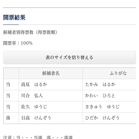
開票結果
候補者別得票数（得票数順）
開票率：100%
表のサイズを切り替える
候補者名
ふりがな
当
高見 はるか
たかみ はるか
当
川合 弘人
かわい ひろと
当
佐久 ゆうじ
さきゅう ゆうじ
落
日高 けんぞう
ひだか けんぞう
注意：当・・・当選、落・・・落選