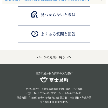
見つからないときは
よくある質問と回答
ページの先頭へ戻る
世界に展かれた高原の文化都市
〒399-0292 長野県諏訪郡富士見町落合10777番地
代表 Tel：0266-62-2250 Fax：0266-62-4481
開庁時間：午前8時30分～午後5時15分 閉庁日：土日祝日・年末年始
法人番号3000020203629