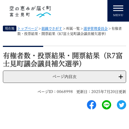
ペ
メニューを飛ばして本文へ
ー
ジ
の
先
現在地
トップページ
>
組織でさがす
>
所属一覧
>
選挙管理委員会
>
有権者
頭
数・投票結果・開票結果（R7富士見町議会議員補欠選挙）
で
す
本
。
文
有権者数・投票結果・開票結果（R7富
士見町議会議員補欠選挙）
ページ内目次
ページID：0068998
更新日：2025年7月20日更新