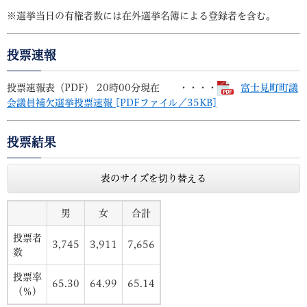
※選挙当日の有権者数には在外選挙名簿による登録者を含む。
投票速報
投票速報表（PDF） 20時00分現在 ・・・・
富士見町町議
会議員補欠選挙投票速報 [PDFファイル／35KB]
投票結果
表のサイズを切り替える
男
女
合計
投票者
3,745
3,911
7,656
数
投票率
65.30
64.99
65.14
（％）