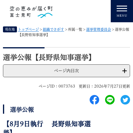
ペ
メニューを飛ばして本文へ
ー
ジ
の
先
現在地
トップページ
>
組織でさがす
>
所属一覧
>
選挙管理委員会
>
選挙公報
頭
【長野県知事選挙】
で
す
本
。
文
選挙公報【長野県知事選挙】
ページ内目次
ページID：0073763
更新日：2026年7月27日更新
選挙公報
【8月9日執行 長野県知事選
挙】