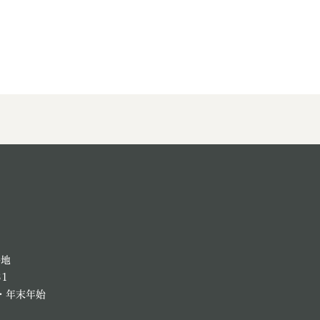
番地
81
・年末年始