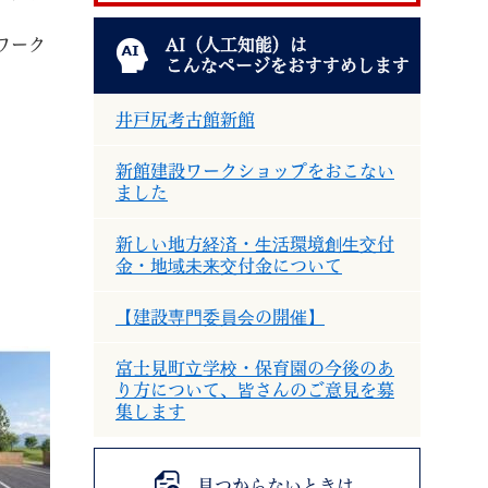
ワーク
AI（人工知能）は
こんなページをおすすめします
井戸尻考古館新館
新館建設ワークショップをおこない
退職
高齢者・介護
ご不幸
ました
新しい地方経済・生活環境創生交付
金・地域未来交付金について
【建設専門委員会の開催】
る
サイトマップ
ご利用ガイド
富士見町立学校・保育園の今後のあ
り方について、皆さんのご意見を募
集します
見つからないときは