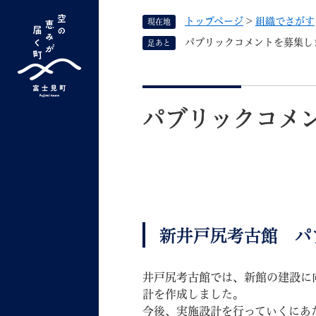
ペ
トップページ
>
組織でさがす
現在地
ー
ジ
パブリックコメントを募集し
足あと
の
先
G
キーワード検索
頭
本
o
で
文
o
パブリックコメ
す
よく検索されるキーワード ：
新型コロナ
ふ
g
。
l
e
カ
ス
タ
くらしの情報
しごと
ム
新井戸尻考古館 パ
検
索
井戸尻考古館では、新館の建設に
組織で探す
計を作成しました。
今後、実施設計を行っていくにあ