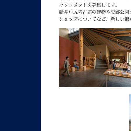
ックコメントを募集します。
新井戸尻考古館の建物や史跡公園
ショップについてなど、新しい館
妊娠・出産
子育て
背景色
Foreign language
音声読み上げ
携帯サイト