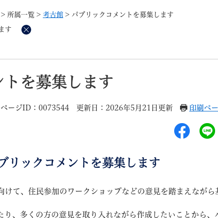
メニューを飛ばして本文へ
>
所属一覧
>
考古館
>
パブリックコメントを募集します
ます
削
除
記事ID検
すべて
ページ
PDF
ントを募集します
るさと納税
特別定額給付金
マイナンバー
学習支援
戸籍
請求書
ページID：0073544
更新日：2026年5月21日更新
印刷ペ
・町づくり
町政情報
こん
ブリックコメントを募集します
向けて、住民参加のワークショップなどの意見を踏まえながら
たり、多くの方の意見を取り入れながら作成したいことから、