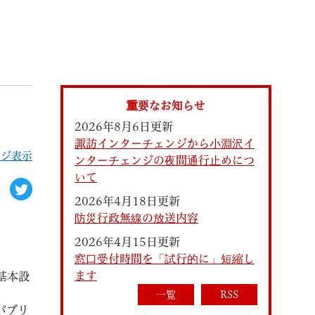
索
重要なお知らせ
2026年8月6日更新
諏訪インターチェンジから小淵沢イ
ージ表示
ンターチェンジの夜間通行止めにつ
いて
2026年4月18日更新
防災行政無線の放送内容
なときは
観光
2026年4月15日更新
窓口受付時間を「試行的に」短縮し
ます
基本設
カレンダーで探す
一覧
RSS
パブリ