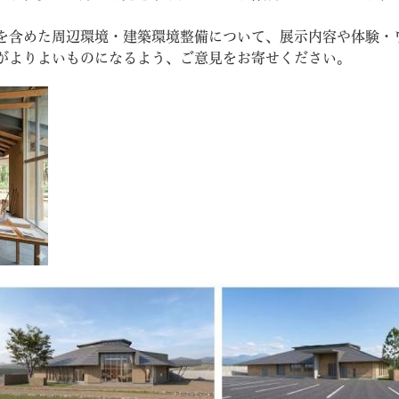
を含めた周辺環境・建築環境整備について、展示内容や体験・
がよりよいものになるよう、ご意見をお寄せください。
教育
結婚・離婚
引越し・住まい
就職・
文字サイズ
標準
拡大
白
黒
青
ページを一時保存す