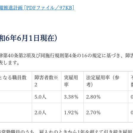
進計画 [PDFファイル／97KB]
和6年6月1日現在）
教育
結婚・離婚
引越し・住まい
就職・
第40条第2項及び同施行規則第4条の16の規定に基づき、障
表します。
となる職員数
障害者数※
実雇用
法定雇用率（参
2
率
考）
文字サイズ
標準
拡大
白
黒
青
ページを一時保存す
5.0人
3.38％
2.80％
2.0人
1.92％
2.70％
非常勤職員のうち、雇入れのときから1年を超えて引き続き雇用