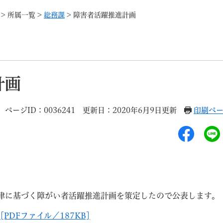
メニューを飛ばして本文へ
>
所属一覧
>
総務課
>
障害者活躍推進計画
記事ID検
すべて
ページ
PDF
計画
るさと納税
特別定額給付金
マイナンバー
学習支援
戸籍
請求書
ページID：0036241
更新日：2020年6月9日更新
印刷ペ
・町づくり
町政情報
こん
律に基づく障がい者活躍推進計画を策定したので公表します。
PDFファイル／187KB]