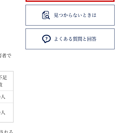
見つからないときは
よくある質問と回答
退職
高齢者・介護
ご不幸
害者で
不足
数
る
サイトマップ
ご利用ガイド
0人
0人
される