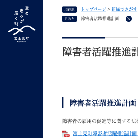
ペ
トップページ
>
組織でさがす
現在地
ー
ジ
障害者活躍推進計画
足あと
削
の
除
先
G
キーワード検索
頭
本
o
で
文
o
障害者活躍推進
す
よく検索されるキーワード ：
新型コロナ
ふ
g
。
l
e
カ
ス
タ
くらしの情報
しごと
ム
障害者活躍推進計画
検
索
障害者の雇用の促進等に関する法
組織で探す
富士見町障害者活躍推進計画 [