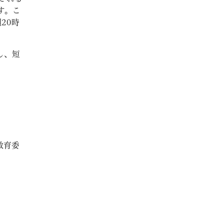
す。こ
20時
し、短
教育委