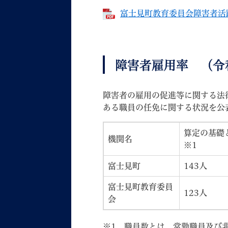
富士見町教育委員会障害者活躍推
障害者雇用率 （令
妊娠・出産
子育て
障害者の雇用の促進等に関する法律
ある職員の任免に関する状況を公
算定の基礎
機関名
※1
背景色
Foreign language
音声読み上げ
富士見町
143人
携帯サイト
富士見町教育委員
123人
会
※1 職員数とは、常勤職員及び