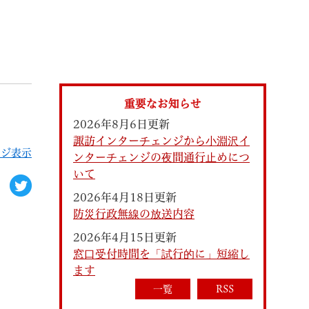
索
重要なお知らせ
2026年8月6日更新
諏訪インターチェンジから小淵沢イ
ージ表示
ンターチェンジの夜間通行止めにつ
いて
2026年4月18日更新
防災行政無線の放送内容
なときは
観光
2026年4月15日更新
窓口受付時間を「試行的に」短縮し
ます
カレンダーで探す
一覧
RSS