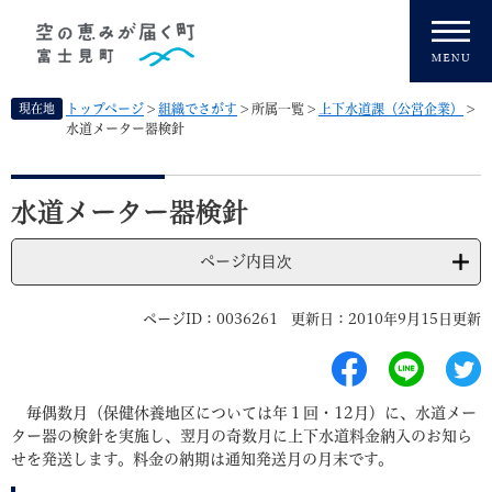
ペ
メニューを飛ばして本文へ
ー
ジ
の
先
現在地
トップページ
>
組織でさがす
>
所属一覧
>
上下水道課（公営企業）
>
頭
水道メーター器検針
で
す
本
。
文
水道メーター器検針
ページ内目次
ページID：0036261
更新日：2010年9月15日更新
毎偶数月（保健休養地区については年１回・12月）に、水道メー
ター器の検針を実施し、翌月の奇数月に上下水道料金納入のお知ら
せを発送します。料金の納期は通知発送月の月末です。