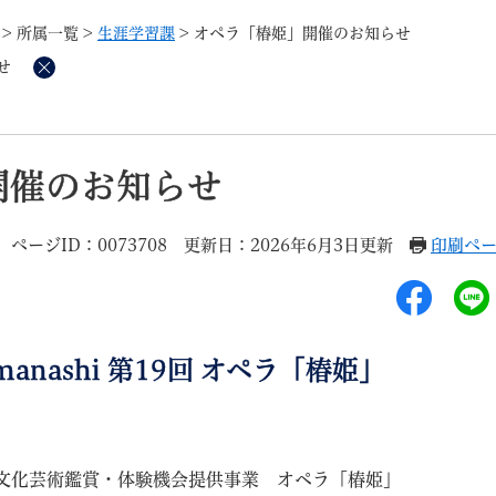
メニューを飛ばして本文へ
>
所属一覧
>
生涯学習課
>
オペラ「椿姫」開催のお知らせ
せ
削
除
記事ID検
すべて
ページ
PDF
開催のお知らせ
るさと納税
特別定額給付金
マイナンバー
学習支援
戸籍
請求書
ページID：0073708
更新日：2026年6月3日更新
印刷ペ
・町づくり
町政情報
こん
amanashi 第19回 オペラ「椿姫」
文化芸術鑑賞・体験機会提供事業 オペラ「椿姫」