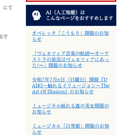
】にて
AI（人工知能）は
こんなページをおすすめします
オペレッタ「こうもり」開催のお知
品で
らせ
退職
高齢者・介護
ご不幸
「ヴェネツィア音楽の軌跡〜オーケ
ストラの源流はヴェネツィアにあっ
た!〜」開催のお知らせ
令和7年7月6日（日曜日）開催『D
AIKI～触れるイリュージョン～The
Art Of Illusion』のお知らせ
る
サイトマップ
ご利用ガイド
ミュージカル眠れる森の美女開催の
お知らせ
ミュージカル「白雪姫」開催のお知
らせ