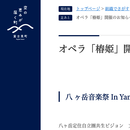
ペ
トップページ
>
組織でさがす
現在地
ー
ジ
オペラ「椿姫」開催のお知ら
足あと
の
先
G
キーワード検索
頭
本
o
で
文
o
オペラ「椿姫」
す
よく検索されるキーワード ：
新型コロナ
ふ
g
。
l
e
カ
ス
タ
くらしの情報
しごと
ム
八 ヶ岳音楽祭 In Y
検
索
組織で探す
八ヶ岳定住自立圏共生ビジョン 