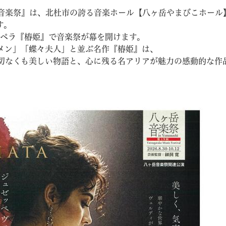
音楽祭』は、北杜市の誇る音楽ホール【八ヶ岳やまびこホール
す。
、オペラ『椿姫』で音楽祭が幕を開けます。
メン」「蝶々夫人」と並ぶ名作『椿姫』は、
切なくも美しい物語と、心に残る名アリアが魅力の感動的な作
教育
結婚・離婚
引越し・住まい
就職・
文字サイズ
標準
拡大
白
黒
青
ページを一時保存す