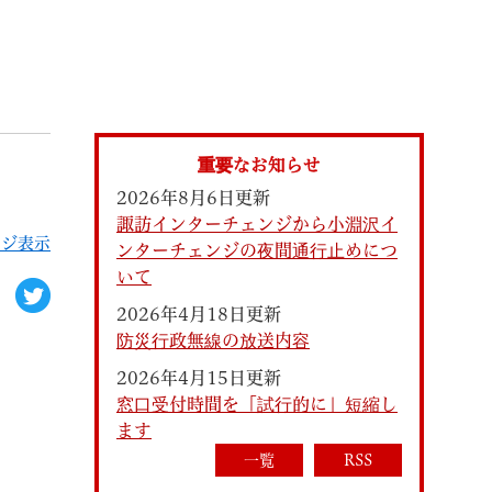
索
重要なお知らせ
2026年8月6日更新
諏訪インターチェンジから小淵沢イ
ージ表示
ンターチェンジの夜間通行止めにつ
いて
2026年4月18日更新
防災行政無線の放送内容
なときは
観光
2026年4月15日更新
窓口受付時間を「試行的に」短縮し
ます
カレンダーで探す
一覧
RSS