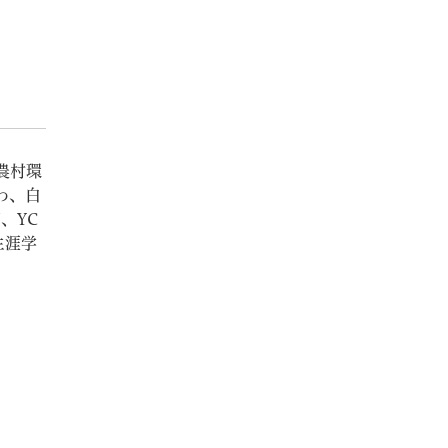
農村環
わ、白
、YC
生涯学