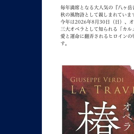
毎年満席となる大人気の『八ヶ岳
秋の風物詩として親しまれていま
今年は2026年8月30日（日）
三大オペラとして知られる「カル
愛と運命に翻弄されるヒロインの
す。
妊娠・出産
子育て
背景色
Foreign language
音声読み上げ
携帯サイト