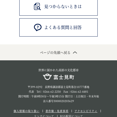
見つからないときは
よくある質問と回答
ページの先頭へ戻る
世界に展かれた高原の文化都市
〒399-0292 長野県諏訪郡富士見町落合10777番地
代表 Tel：0266-62-2250 Fax：0266-62-4481
開庁時間：午前8時30分～午後5時15分 閉庁日：土日祝日・年末年始
法人番号3000020203629
個人情報の取り扱い
著作権・免責事項
アクセシビリティ
リンクについて
RSS配信について