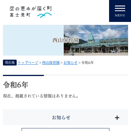
ペ
メニューを飛ばして本文へ
ー
ジ
の
先
頭
西山保育園
で
す
。
現在地
トップページ
>
西山保育園
>
お知らせ
>
令和6年
本
文
令和6年
現在、掲載されている情報はありません。
お知らせ