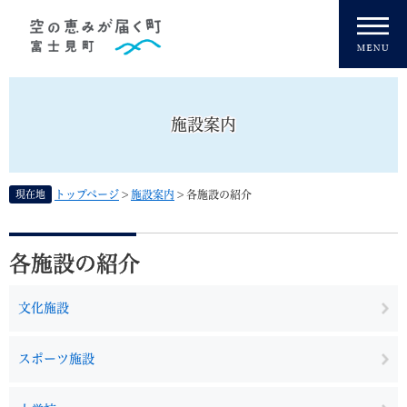
ペ
メニューを飛ばして本文へ
ー
ジ
の
先
頭
施設案内
で
す
。
現在地
トップページ
>
施設案内
>
各施設の紹介
本
文
各施設の紹介
文化施設
スポーツ施設