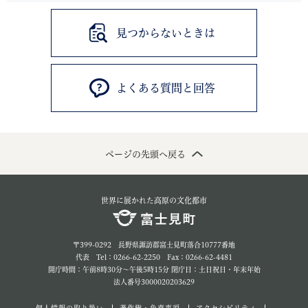
見つからないときは
よくある質問と回答
ページの先頭へ戻る
世界に展かれた高原の文化都市
〒399-0292 長野県諏訪郡富士見町落合10777番地
代表 Tel：0266-62-2250 Fax：0266-62-4481
開庁時間：午前8時30分～午後5時15分 閉庁日：土日祝日・年末年始
法人番号3000020203629
個人情報の取り扱い
著作権・免責事項
アクセシビリティ