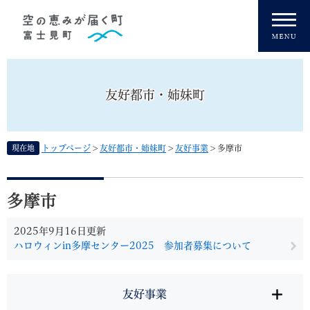
ペ
メニューを飛ばして本文へ
ー
ジ
の
先
頭
友好都市・姉妹町
で
す
。
現在地
トップページ
>
友好都市・姉妹町
>
友好事業
>
多摩市
本
文
多摩市
2025年9月16日更新
ハロウィンin多摩センター2025 参加者募集について
友好事業