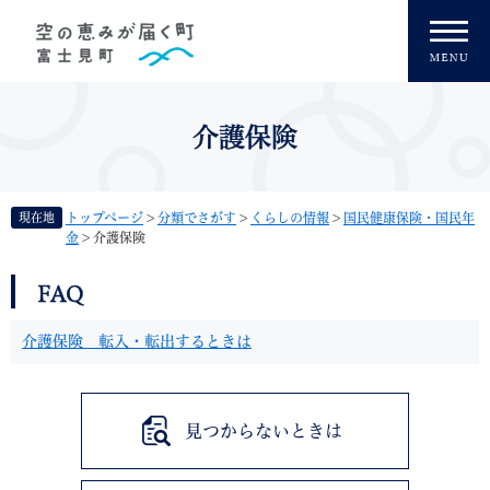
ペ
メニューを飛ばして本文へ
ー
ジ
の
先
頭
介護保険
で
す
。
現在地
トップページ
>
分類でさがす
>
くらしの情報
>
国民健康保険・国民年
金
>
介護保険
本
FAQ
文
介護保険 転入・転出するときは
見つからないときは