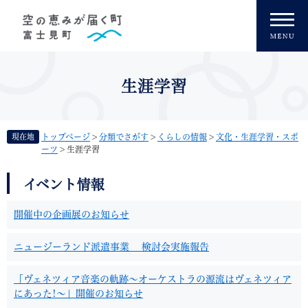
ペ
メニューを飛ばして本文へ
ー
ジ
の
先
頭
生涯学習
で
す
。
現在地
トップページ
>
分類でさがす
>
くらしの情報
>
文化・生涯学習・スポ
ーツ
>
生涯学習
本
イベント情報
文
開催中の企画展のお知らせ
ニュージーランド派遣事業 検討会実施報告
「ヴェネツィア音楽の軌跡〜オーケストラの源流はヴェネツィア
にあった!〜」開催のお知らせ