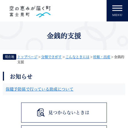
ペ
メニューを飛ばして本文へ
ー
ジ
の
先
頭
金銭的支援
で
す
。
現在地
トップページ
>
分類でさがす
>
こんなときには
>
妊娠・出産
>
金銭的
支援
本
お知らせ
文
保健予防係で行っている助成について
見つからないときは