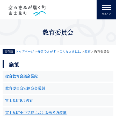
ペ
メニューを飛ばして本文へ
ー
ジ
の
先
頭
教育委員会
で
す
。
現在地
トップページ
>
分類でさがす
>
こんなときには
>
教育
>
教育委員会
本
施策
文
総合教育会議会議録
教育委員会定例会会議録
富士見町ICT教育
富士見町小中学校における働き方改革