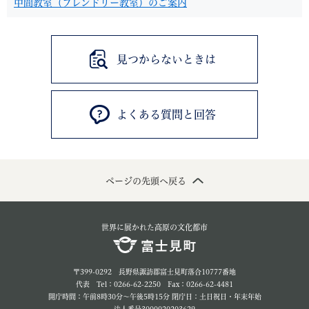
中間教室（フレンドリー教室）のご案内
見つからないときは
よくある質問と回答
ページの先頭へ戻る
世界に展かれた高原の文化都市
〒399-0292 長野県諏訪郡富士見町落合10777番地
代表 Tel：0266-62-2250 Fax：0266-62-4481
開庁時間：午前8時30分～午後5時15分 閉庁日：土日祝日・年末年始
法人番号3000020203629