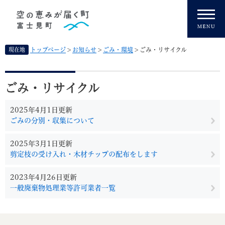
ペ
メニューを飛ばして本文へ
ー
ジ
の
先
現在地
トップページ
>
お知らせ
>
ごみ・環境
>
ごみ・リサイクル
頭
で
本
す
文
ごみ・リサイクル
。
2025年4月1日更新
ごみの分別・収集について
2025年3月1日更新
剪定枝の受け入れ・木材チップの配布をします
2023年4月26日更新
一般廃棄物処理業等許可業者一覧