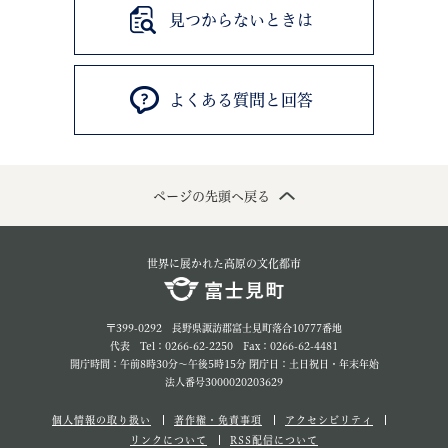
見つからないときは
よくある質問と回答
ページの先頭へ戻る
世界に展かれた高原の文化都市
〒399-0292 長野県諏訪郡富士見町落合10777番地
代表 Tel：0266-62-2250 Fax：0266-62-4481
開庁時間：午前8時30分～午後5時15分 閉庁日：土日祝日・年末年始
法人番号3000020203629
個人情報の取り扱い
著作権・免責事項
アクセシビリティ
リンクについて
RSS配信について