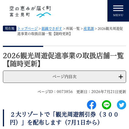
ペ
メニューを飛ばして本文へ
ー
ジ
の
先
現在地
トップページ
>
組織でさがす
>
所属一覧
>
産業課
>
2026観光周遊促
頭
進事業の取扱店舗一覧【随時更新】
で
す
本
。
文
2026観光周遊促進事業の取扱店舗一覧
【随時更新】
ページ内目次
ページID：0073856
更新日：2026年7月21日更新
２大リゾートで「観光周遊割引券（３００
円）」を配布します（7月1日から）