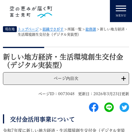
ペ
メニューを飛ばして本文へ
ー
ジ
の
先
現在地
トップページ
>
組織でさがす
>
所属一覧
>
総務課
>
新しい地方経済・
頭
生活環境創生交付金（デジタル実装型）
で
す
本
。
文
新しい地方経済・生活環境創生交付金
（デジタル実装型）
ページ内目次
ページID：0073048
更新日：2026年3月23日更新
交付金活用事業について
令和7年度に新しい地方経済・生活環境創生交付金（デジタル実装