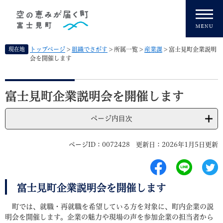
ペ
メニューを飛ばして本文へ
ー
ジ
の
先
現在地
トップページ
>
組織でさがす
>
所属一覧
>
産業課
>
富士見町企業説明
頭
会を開催します
で
す
本
。
文
富士見町企業説明会を開催します
ページ内目次
ページID：0072428
更新日：2026年1月5日更新
富士見町企業説明会を開催します
町では、就職・再就職を希望している方を対象に、町内企業の説
明会を開催します。企業の魅力や現場の声を参加企業の担当者から