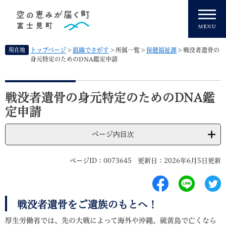
ペ
メニューを飛ばして本文へ
ー
ジ
の
先
現在地
トップページ
>
組織でさがす
>
所属一覧
>
保健福祉課
>
戦没者遺骨の
頭
身元特定のためのDNA鑑定申請
で
す
本
。
文
戦没者遺骨の身元特定のためのDNA鑑
定申請
ページ内目次
ページID：0073645
更新日：2026年6月5日更新
戦没者遺骨をご遺族のもとへ！
厚生労働省では、先の大戦によって海外や沖縄、硫黄島で亡くなら