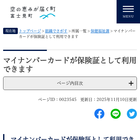
ペ
メニューを飛ばして本文へ
ー
ジ
の
先
現在地
トップページ
>
組織でさがす
>
所属一覧
>
保健福祉課
>
マイナンバー
頭
カードが保険証として利用できます
で
す
本
。
文
マイナンバーカードが保険証として利用
できます
ページ内目次
ページID：0023545
更新日：2025年11月10日更新
マイナンバーカードが保険証として利用でき