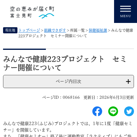
ペ
メニューを飛ばして本文へ
ー
ジ
の
先
現在地
トップページ
>
組織でさがす
>
所属一覧
>
保健福祉課
>
みんなで健康
頭
223プロジェクト セミナー開催について
で
す
本
。
文
みんなで健康223プロジェクト セミ
ナー開催について
ページ内目次
ページID：0068166
更新日：2026年6月3日更新
みんなで健康223(ふじみ)プロジェクトでは、1年に1度「健康セミ
ナー」を開催しています。
また、「健康セミナー」終了後に運動教室「ラクティブ」にもご参