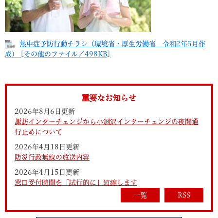
熱中症予防行動チラシ（環境省・厚生労働省 令和2年5月作
成） [その他のファイル／498KB]
重要なお知らせ
2026年8月6日更新
諏訪インターチェンジから小淵沢インターチェンジの夜間通
行止めについて
2026年4月18日更新
防災行政無線の放送内容
2026年4月15日更新
窓口受付時間を「試行的に」短縮します
一覧
RSS