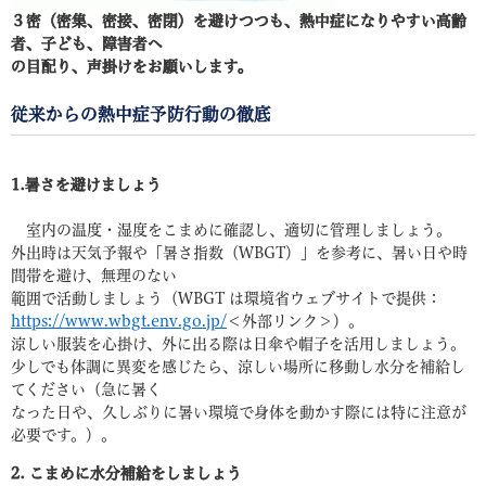
３密（密集、密接、密閉）を避けつつも、熱中症になりやすい高齢
者、子ども、障害者へ
の目配り、声掛けをお願いします。
従来からの熱中症予防行動の徹底
1.暑さを避けましょう
室内の温度・湿度をこまめに確認し、適切に管理しましょう。
外出時は天気予報や「暑さ指数（WBGT）」を参考に、暑い日や時
間帯を避け、無理のない
範囲で活動しましょう（WBGT は環境省ウェブサイトで提供：
https://www.wbgt.env.go.jp/
＜外部リンク＞
）。
涼しい服装を心掛け、外に出る際は日傘や帽子を活用しましょう。
少しでも体調に異変を感じたら、涼しい場所に移動し水分を補給し
てください（急に暑く
なった日や、久しぶりに暑い環境で身体を動かす際には特に注意が
必要です。）。
2. こまめに水分補給をしましょう