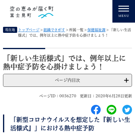
ペ
メニューを飛ばして本文へ
ー
ジ
の
先
現在地
トップページ
>
組織でさがす
>
所属一覧
>
保健福祉課
>
「新しい生活
頭
様式」では、例年以上に熱中症予防を心掛けましょう！
で
す
本
。
文
「新しい生活様式」では、例年以上に
熱中症予防を心掛けましょう！
ページ内目次
ページID：0036270
更新日：2020年6月28日更新
「新型コロナウイルスを想定した『新しい生
活様式』」における熱中症予防