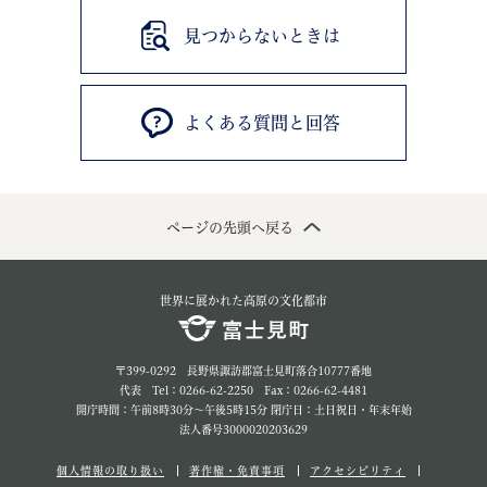
見つからないときは
よくある質問と回答
ページの先頭へ戻る
世界に展かれた高原の文化都市
〒399-0292 長野県諏訪郡富士見町落合10777番地
代表 Tel：0266-62-2250 Fax：0266-62-4481
開庁時間：午前8時30分～午後5時15分 閉庁日：土日祝日・年末年始
法人番号3000020203629
個人情報の取り扱い
著作権・免責事項
アクセシビリティ