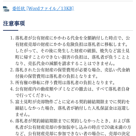
委任状 [Wordファイル／13KB]
注意事項
落札者が公有財産にかかわる代金を全額納付した時点で、公
有財産売却の財産にかかる危険負担は落札者に移転します。
したがって、その後に発生した財産の破損、焼失など富士見
町に帰すことのできない損害の負担は、落札者が負うことと
なり、売払代金の減額を請求することはできません。
落札された公有財産の保管費用が必要な場合、売払い代金納
付後の保管費用は落札者の負担となります。
所有権の移転に伴う費用は落札者の負担となります。
公有財産内の動産類やゴミなどの撤去は、すべて落札者自身
で行ってください。
富士見町が売却物件ごとに定める契約締結期限までに契約を
締結しなかった場合、落札者が納付した入札保証金は返還し
ません。
落札者が契約締結期限までに契約しなかったとき、および落
札者が公有財産売却の参加仮申し込みの時点で20歳未満の方
など、公有財産売却に参加できない者の場合に、売却の決定