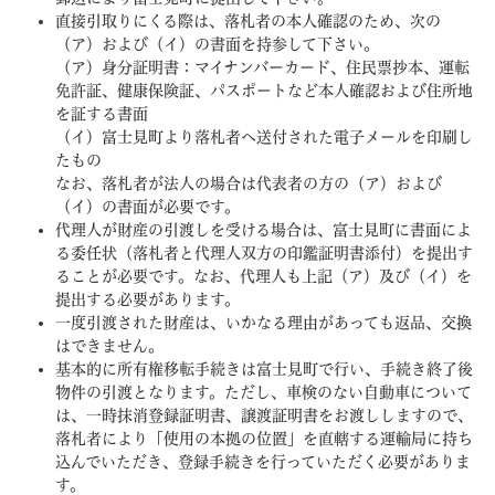
直接引取りにくる際は、落札者の本人確認のため、次の
（ア）および（イ）の書面を持参して下さい。
（ア）身分証明書：マイナンバーカード、住民票抄本、運転
免許証、健康保険証、パスポートなど本人確認および住所地
を証する書面
（イ）富士見町より落札者へ送付された電子メールを印刷し
たもの
なお、落札者が法人の場合は代表者の方の（ア）および
（イ）の書面が必要です。
代理人が財産の引渡しを受ける場合は、富士見町に書面によ
る委任状（落札者と代理人双方の印鑑証明書添付）を提出す
ることが必要です。なお、代理人も上記（ア）及び（イ）を
提出する必要があります。
一度引渡された財産は、いかなる理由があっても返品、交換
はできません。
基本的に所有権移転手続きは富士見町で行い、手続き終了後
物件の引渡となります。ただし、車検のない自動車について
は、一時抹消登録証明書、譲渡証明書をお渡ししますので、
落札者により「使用の本拠の位置」を直轄する運輸局に持ち
込んでいただき、登録手続きを行っていただく必要がありま
す。