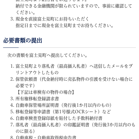
納付できる金融機関が限られていますので、事前に確認して
ください。
現金を直接富士見町にお持ちいただく
指定日までに現金を富士見町までお持ちください。
必要書類の提出
次の書類を富士見町へ提出してください。
富士見町より落札者（最高価入札者）へ送信したメールをプ
リントアウトしたもの
保管依頼書（代金納付時に売払物件の引渡を受けない場合に
必要です）
【下記は車検有の物件の場合】
所有権移転登録請求書
自動車保管場所証明書（発行後1か月以内のもの）
移転登録等申請書（第1号様式OCRシート）など
自動車検査登録印紙を貼付した手数料納付書
落札者（最高価入札者）の印鑑証明書（発行後3か月以内のも
のに限る）
自動車税・自動車取得税申告書