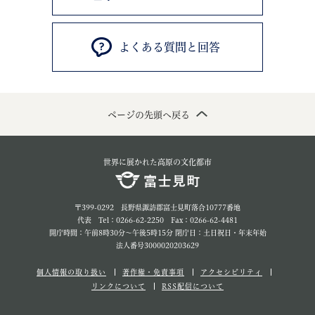
よくある質問と回答
ページの先頭へ戻る
世界に展かれた高原の文化都市
〒399-0292 長野県諏訪郡富士見町落合10777番地
代表 Tel：0266-62-2250 Fax：0266-62-4481
開庁時間：午前8時30分～午後5時15分 閉庁日：土日祝日・年末年始
法人番号3000020203629
個人情報の取り扱い
著作権・免責事項
アクセシビリティ
リンクについて
RSS配信について