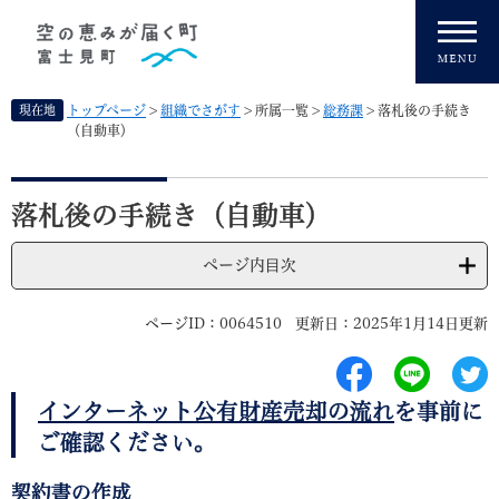
ペ
メニューを飛ばして本文へ
ー
ジ
の
先
現在地
トップページ
>
組織でさがす
>
所属一覧
>
総務課
>
落札後の手続き
頭
（自動車）
で
す
本
。
文
落札後の手続き（自動車）
ページ内目次
ページID：0064510
更新日：2025年1月14日更新
インターネット公有財産売却の流れ
を事前に
ご確認ください。
契約書の作成