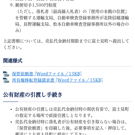
郵便切手1,500円程度
（ただし、落札者（最高価入札者）の「使用の本拠の位置」
を管轄する運輸支局、自動車検査登録事務所が北陸信越運輸
局、長野運輸支局、松本自動車検査登録事務所以外の場合の
み）
上記書類については、売払代金納付期限までに富士見町へ提出して
ください。
関連様式
保管依頼書 [Wordファイル／13KB]
所有権移転登録請求書 [Wordファイル／15KB]
公有財産の引渡し手続き
公有財産の引渡しは売払代金納付時の現状有姿で、富士見町
の指定する場所で直接引渡しとなります。
売払代金納付時に落札者が公有財産を引き取らない場合は、
「保管依頼書」を印刷した後、必要事項を記入・押印して、
郵送により富士見町に提出して下さい。