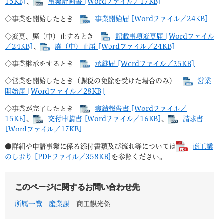
15KB]
、
事業計画書 [Wordファイル／17KB]
◇事業を開始したとき
事業開始届 [Wordファイル／24KB]
◇変更、廃（中）止するとき
記載事項変更届 [Wordファイル
／24KB]
、
廃（中）止届 [Wordファイル／24KB]
◇事業継承をするとき
承継届 [Wordファイル／25KB]
◇営業を開始したとき（課税の免除を受けた場合のみ）
営業
開始届 [Wordファイル／28KB]
◇事業が完了したとき
実績報告書 [Wordファイル／
15KB]
、
交付申請書 [Wordファイル／16KB]
、
請求書
[Wordファイル／17KB]
●詳細や申請事業に係る添付書類及び流れ等については
商工業
のしおり [PDFファイル／358KB]
を参照ください。
このページに関するお問い合わせ先
所属一覧
産業課
商工観光係