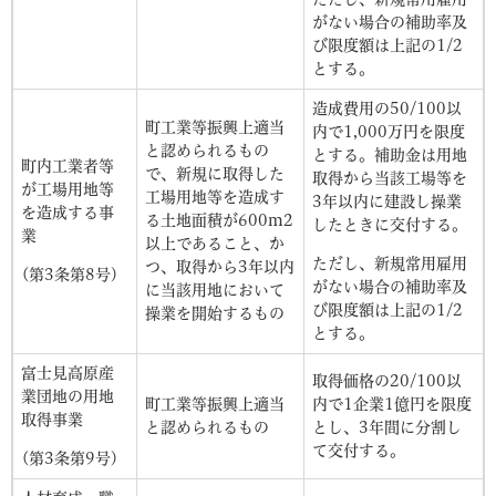
がない場合の補助率及
び限度額は上記の1/2
とする。
造成費用の50/100以
町工業等振興上適当
内で1,000万円を限度
と認められるもの
とする。補助金は用地
町内工業者等
で、新規に取得した
取得から当該工場等を
が工場用地等
工場用地等を造成す
3年以内に建設し操業
を造成する事
る土地面積が600m2
したときに交付する。
業
以上であること、か
ただし、新規常用雇用
つ、取得から3年以内
(第3条第8号)
がない場合の補助率及
に当該用地において
び限度額は上記の1/2
操業を開始するもの
とする。
富士見高原産
取得価格の20/100以
業団地の用地
町工業等振興上適当
内で1企業1億円を限度
取得事業
と認められるもの
とし、3年間に分割し
て交付する。
(第3条第9号)