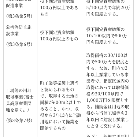
投下固定資産総額
投下固定資産総額の
促進事業
100万円以上である
5/100以内で年間20万
もの
円を限度とする。
(第3条第5号)
公害等防止施
投下固定資産総額の
投下固定資産総額
設事業
10/100以内で800万
100万円以上のもの
円を限度とする。
(第3条第6号)
取得価格の30/100以
内で500万円を限度と
する。なお、町内で2
年以上操業している事
業者で、指定区域内の
町工業等振興上適当
取得にあっては取得価
と認められるもの
工場等の用地
格の30/100以内で
で、取得する土地の
取得事業(富士
1,000万円を限度とす
面積が600m2以上で
見高原産業団
る。補助金は用地の取
あること、かつ、取
地を除く。)
得から当該工場等を3
得から3年以内に当該
年以内に建設し操業し
(第3条第7号)
用地において操業を
たときに交付する。
開始するもの
ただし、新規常用雇用