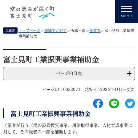
ペ
メニューを飛ばして本文へ
ー
ジ
の
先
現在地
トップページ
>
組織でさがす
>
所属一覧
>
産業課
>
富士見町工業振興
頭
事業補助金
で
す
本
。
文
富士見町工業振興事業補助金
ページ内目次
ページID：0032071
更新日：2026年4月1日更新
富士見町工業振興事業補助金
工業者が行う工場の設備投資事業、用地取得事業、人材育成事業に
対して、その経費の一部を補助します。