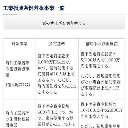
工業振興条例対象事業一覧
表のサイズを切り替える
対象事業
指定基準
補助率及び限度額
投下固定資産総額の
投下固定資産総額
5/100以内で1,000万
2,000万円以上で、
町外工業者等
円を限度とする。
かつ、常時使用する
の施設新設事
従業員が10人以上で
業
ただし、新規常用雇用
あるもの。ただし、
がない場合の補助率及
(第3条第1号)
町内居住者を5人以上
び限度額は上記の1/2
とすること
とする。
投下固定資産総額の
投下固定資産総額
10/100以内で2,000万
500万円以上で、か
町内工業者等
円を限度とする。
つ、常時使用する従
の施設移転新
業員が2人以上である
設事業
ただし、新規常用雇用