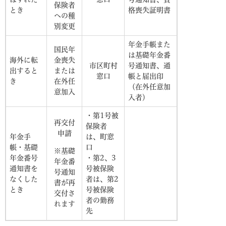
保険者
とき
格喪失証明書
への種
別変更
年金手帳また
国民年
は基礎年金番
海外に転
金喪失
市区町村
号通知書、通
出すると
または
窓口
帳と届出印
き
在外任
（在外任意加
意加入
入者）
・第1号被
再交付
保険者
申請
年金手
は、町窓
帳・基礎
口
※基礎
年金番号
・第2、3
年金番
通知書を
号被保険
号通知
なくした
者は、第2
書が再
とき
号被保険
交付さ
者の勤務
れます
先