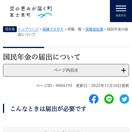
ペ
メニューを飛ばして本文へ
ー
ジ
の
先
現在地
トップページ
>
組織でさがす
>
所属一覧
>
保健福祉課
>
国民年金の届
頭
出について
で
す
本
。
文
国民年金の届出について
ページ内目次
ページID：0004193
更新日：2025年11月10日更新
こんなときは届出が必要です