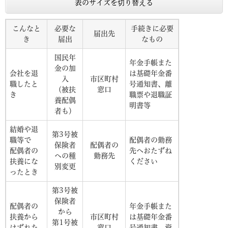
表のサイズを切り替える
こんなと
必要な
手続きに必要
届出先
き
届出
なもの
国民年
年金手帳また
金の加
会社を退
は基礎年金番
入
市区町村
職したと
号通知書、離
（被扶
窓口
き
職票や退職証
養配偶
明書等
者も）
結婚や退
第3号被
職等で
配偶者の勤務
保険者
配偶者の
配偶者の
先へおたずね
への種
勤務先
扶養にな
ください
別変更
ったとき
第3号被
保険者
配偶者の
年金手帳また
から
扶養から
市区町村
は基礎年金番
第1号被
はずれた
窓口
号通知書、資