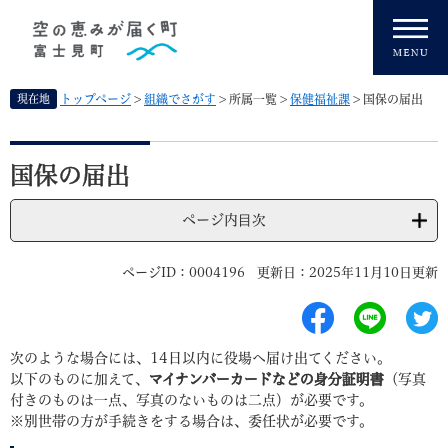
ペ
メニューを飛ばして本文へ
ー
ジ
の
先
現在地
トップページ
>
組織でさがす
>
所属一覧
>
保健福祉課
>
国保の届出
頭
で
本
す
文
国保の届出
。
ページ内目次
ページID：0004196
更新日：2025年11月10日更新
次のような場合には、14日以内に役場へ届け出てください。
以下のものに加えて、
マイナンバーカードなどの身分証明書
（写真
付きのものは一点、写真のないものは二点）が必要です。
※別世帯の方が手続きをする場合は、委任状が必要です。