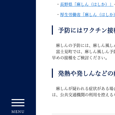
・
長野県「麻しん（はしか）」
・
厚生労働省「麻しん（はしか
予防にはワクチン接
妊娠・出産
子育て
麻しんの予防には、麻しん風しん
富士見町では、麻しん風しん予防
早めの接種をご検討ください。
発熱や発しんなどの
背景色
Foreign language
音声読み上げ
麻しんが疑われる症状がある場合
携帯サイト
は、公共交通機関の利用を控える