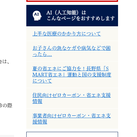
AI（人工知能）は
こんなページをおすすめします
上手な医療のかかり方について
お子さんの急なケガや病気などで困
退職
高齢者・介護
ご不幸
ったら…
合は、
夏の省エネにご協力を！長野県「S
MART省エネ」運動と国の支援制度
について
る
サイトマップ
ご利用ガイド
住民向けゼロカーボン・省エネ支援
情報
診の際
事業者向けゼロカーボン・省エネ支
援情報