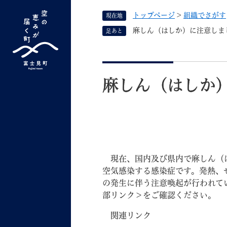
ペ
トップページ
>
組織でさがす
現在地
ー
ジ
麻しん（はしか）に注意しま
足あと
の
先
G
キーワード検索
頭
本
o
で
文
o
麻しん（はしか
す
よく検索されるキーワード ：
新型コロナ
ふ
g
。
l
e
カ
ス
タ
くらしの情報
しごと
現在、国内及び県内で麻しん（は
ム
空気感染する感染症です。発熱、
検
の発生に伴う注意喚起が行われて
索
部リンク＞
をご確認ください。
組織で探す
関連リンク