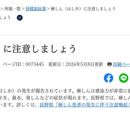
メニューを飛ばして本文へ
>
所属一覧
>
保健福祉課
>
麻しん（はしか）に注意しましょう
しょう
削
除
記事ID検
すべて
ページ
PDF
）に注意しましょう
るさと納税
特別定額給付金
マイナンバー
学習支援
戸籍
請求書
ページID：0073445
更新日：2026年5月8日更新
印刷ペ
・町づくり
町政情報
こん
しか）の発生が報告されています。麻しんは感染力が非常に
せき、鼻水、発しんなどの症状が現れます。長野県では、麻し
います。詳しくは、
長野県「麻しん患者の発生に伴う注意喚起