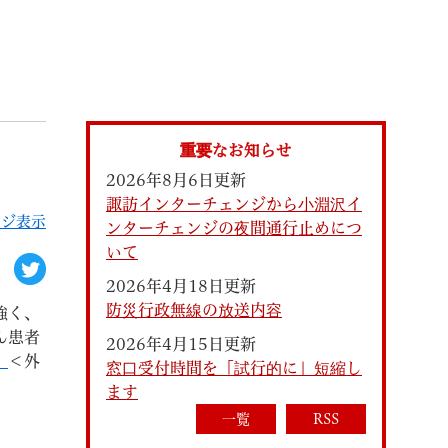
索
重要なお知らせ
2026年8月6日更新
諏訪インターチェンジから小淵沢イ
ージ表示
ンターチェンジの夜間通行止めにつ
いて
2026年4月18日更新
防災行政無線の放送内容
なときは
観光
強く、
ん患者
2026年4月15日更新
」
＜外
窓口受付時間を「試行的に」短縮し
ます
カレンダーで探す
一覧
RSS