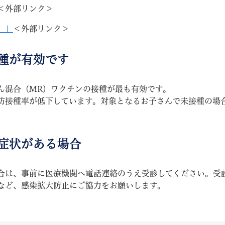
＜外部リンク＞
）」
＜外部リンク＞
種が有効です
教育
結婚・離婚
引越し・住まい
就職・
混合（MR）ワクチンの接種が最も有効です。
接種率が低下しています。対象となるお子さんで未接種の場
症状がある場合
文字サイズ
標準
拡大
白
黒
青
ページを一時保存す
は、事前に医療機関へ電話連絡のうえ受診してください。受
など、感染拡大防止にご協力をお願いします。