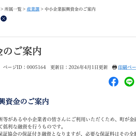
メニューを飛ばして本文へ
>
所属一覧
>
産業課
>
中小企業振興資金のご案内
削
除
記事ID検
すべて
ページ
PDF
金のご案内
るさと納税
特別定額給付金
マイナンバー
学習支援
戸籍
請求書
ページID：0005164
更新日：2026年4月1日更新
印刷ペ
・町づくり
町政情報
こん
興資金のご案内
等がある中小企業者の皆さんにご利用いただくため、町が金
て低利な融資を行うものです。
証協会の保証付き融資となりますが、必要な保証料はその全