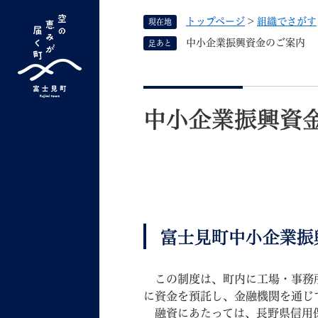
ペ
トップページ
>
組織でさがす
現在地
ー
ジ
中小企業振興資金のご案内
足あと
の
先
G
キーワード検索
頭
本
o
で
文
o
中小企業振興資
す
よく検索されるキーワード ：
新型コロナ
ふ
g
。
l
e
カ
ス
タ
くらしの情報
しごと
ム
富士見町中小企業振
検
索
この制度は、町内に工場・事務所
組織で探す
に資金を預託し、金融機関を通じ
融資にあたっては、長野県信用保