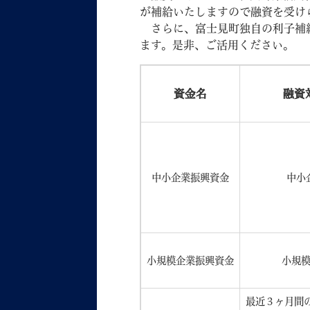
が補給いたしますので融資を受け
さらに、富士見町独自の利子補給
ます。是非、ご活用ください。
資金名
融資
妊娠・出産
子育て
中小企業振興資金
中小
背景色
Foreign language
音声読み上げ
携帯サイト
小規模企業振興資金
小規
最近３ヶ月間