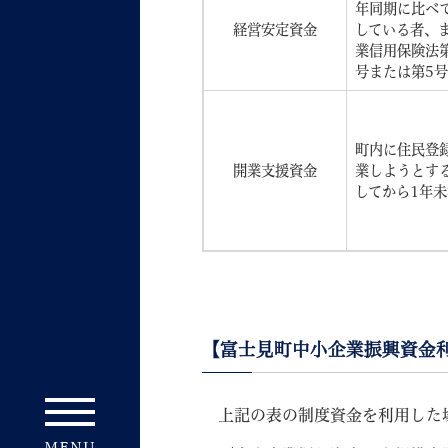
年同期に比べて
経営安定資金
している者、
業信用保険法第
号または第5
町内に住民登
開業支援資金
業しようとす
してから1年
【富士見町中小企業振興資金
上記の表の制度資金を利用した