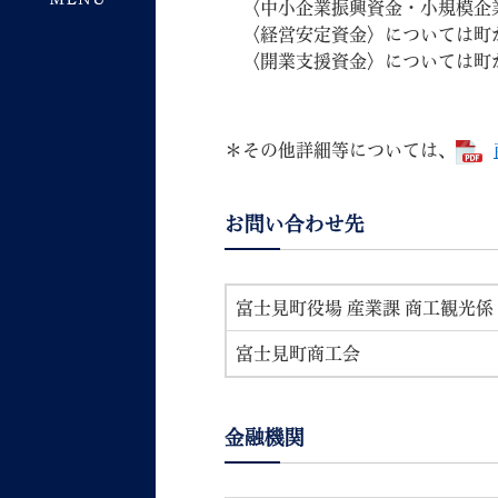
〈中小企業振興資金・小規模企業
〈経営安定資金〉については町か
〈開業支援資金〉については町か
＊その他詳細等については、
お問い合わせ先
富士見町役場 産業課 商工観光係
富士見町商工会
金融機関