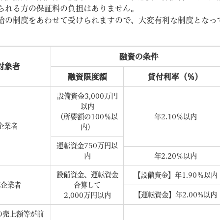
られる方の保証料の負担はありません。
の制度をあわせて受けられますので、大変有利な制度となっ
融資の条件
対象者
融資限度額
貸付利率（％）
教育
結婚・離婚
引越し・住まい
就職・
設備資金3,000万円
以内
（所要額の100％以
年2.10％以内
企業者
内）
運転資金750万円以
文字サイズ
標準
拡大
白
黒
青
ページを一時保存す
内
年2.20％以内
設備資金、運転資金
【設備資金】年1.90％以内
模企業者
合算して
【運転資金】年2.00%以内
2,000万円以内
の売上額等が前