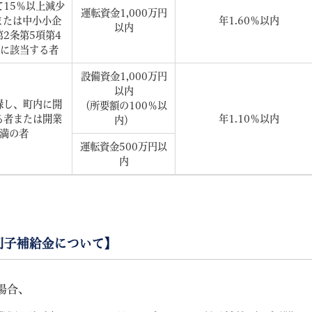
15％以上減少
運転資金1,000万円
または中小小企
年1.60％以内
以内
2条第5項第4
号に該当する者
設備資金1,000万円
以内
録し、町内に開
（所要額の100％以
る者または開業
年1.10％以内
内）
未満の者
運転資金500万円以
内
利子補給金について】
場合、