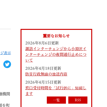
索
重要なお知らせ
2026年8月6日更新
諏訪インターチェンジから小淵沢イ
ージ表示
ンターチェンジの夜間通行止めにつ
いて
2026年4月18日更新
防災行政無線の放送内容
なときは
観光
2026年4月15日更新
窓口受付時間を「試行的に」短縮し
ます
融機関
カレンダーで探す
一覧
RSS
額を町