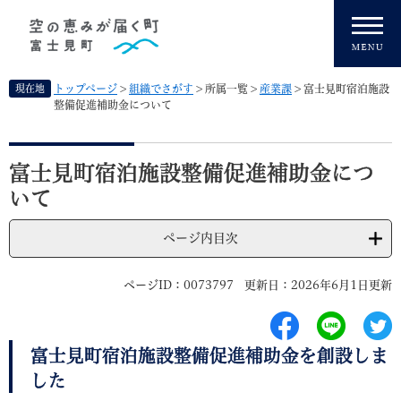
ペ
メニューを飛ばして本文へ
ー
ジ
の
先
現在地
トップページ
>
組織でさがす
>
所属一覧
>
産業課
>
富士見町宿泊施設
頭
整備促進補助金について
で
す
本
。
文
富士見町宿泊施設整備促進補助金につ
いて
ページ内目次
ページID：0073797
更新日：2026年6月1日更新
富士見町宿泊施設整備促進補助金を創設しま
した