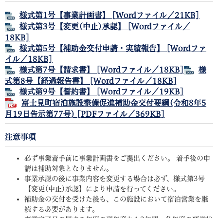
様式第1号【事業計画書】 [Wordファイル／21KB]
様式第3号【変更(中止)承認】 [Wordファイル／
18KB]
様式第5号【補助金交付申請・実績報告】 [Wordファ
イル／18KB]
様式第7号【請求書】 [Wordファイル／18KB]
様
式第8号【経過報告書】 [Wordファイル／18KB]
様式第9号【誓約書】 [Wordファイル／19KB]
富士見町宿泊施設整備促進補助金交付要綱(令和8年5
月19日告示第77号) [PDFファイル／369KB]
注意事項
必ず事業着手前に事業計画書をご提出ください。 着手後の申
請は補助対象となりません。
事業承認の後に事業内容を変更する場合は必ず、様式第3号
【変更(中止)承認】により申請を行ってください。
補助金の交付を受けた後も、この施設において宿泊営業を継
続する必要があります。