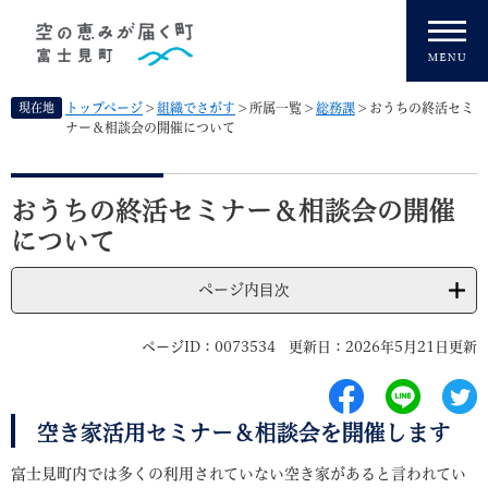
ペ
メニューを飛ばして本文へ
ー
ジ
の
先
現在地
トップページ
>
組織でさがす
>
所属一覧
>
総務課
>
おうちの終活セミ
頭
ナー＆相談会の開催について
で
す
本
。
文
おうちの終活セミナー＆相談会の開催
について
ページ内目次
ページID：0073534
更新日：2026年5月21日更新
空き家活用セミナー＆相談会を開催します
富士見町内では多くの利用されていない空き家があると言われてい