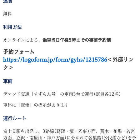
運賃
無料
利用方法
オンラインによる、
乗車当日午後5時までの事前予約制
予約フォーム
https://logoform.jp/form/gyhs/1215786
＜外部リン
ク＞
車両
デマンド交通「すずらん号」の車両3台で運行(定員各12名)
車体に「夜便」の標示があります
運行ルート
富士見駅を出発し、3路線(葛窪・境・乙事方面、蔦木・花場・若宮
方面、立沢・南原山・神戸方面)に分かれて各集落(公民館など)を予