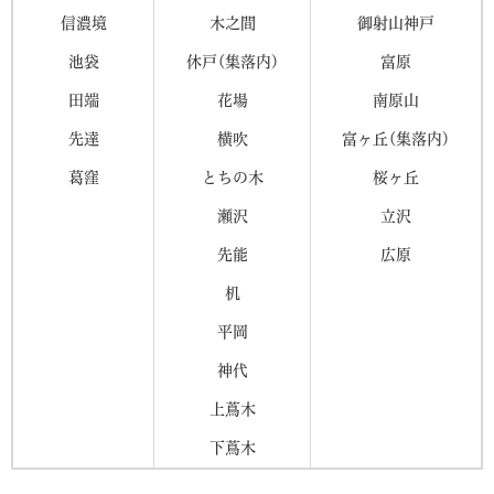
信濃境
木之間
御射山神戸
池袋
休戸(集落内)
富原
田端
花場
南原山
先達
横吹
富ヶ丘(集落内)
葛窪
とちの木
桜ヶ丘
瀬沢
立沢
先能
広原
机
平岡
神代
上蔦木
下蔦木