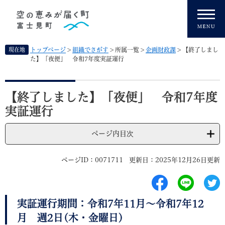
ペ
メニューを飛ばして本文へ
ー
ジ
の
先
現在地
トップページ
>
組織でさがす
>
所属一覧
>
企画財政課
>
【終了しまし
頭
た】「夜便」 令和7年度実証運行
で
す
本
。
文
【終了しました】「夜便」 令和7年度
実証運行
ページ内目次
ページID：0071711
更新日：2025年12月26日更新
実証運行期間：令和7年11月～令和7年12
月 週2日(木・金曜日)