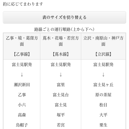
約に応じてまわります
表のサイズを切り替える
路線ごとの運行順路(上から下へ)
乙事・境・葛窪方
蔦木・花場・若宮方
立沢・南原山・神戸方
面
面
面
【乙事線】
【蔦木線】
【立沢線】
富士見駅発
富士見駅発
富士見駅発
↓
↓
↓
瀬沢新田
富里
富士見ヶ丘
乙事
富士見台
原の茶屋
小六
富士見
松目
高森
塚平
大平
烏帽子
若宮
栗生