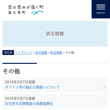
ペ
メニューを飛ばして本文へ
ー
ジ
の
先
頭
防災情報
で
す
。
現在地
トップページ
>
防災情報
>
防災情報
>
その他
本
文
その他
2018年3月7日更新
ガソリン等の適正な取扱いについて
2018年3月7日更新
住宅用火災警報器の設置義務化