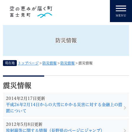
ペ
メニューを飛ばして本文へ
ー
ジ
の
先
頭
防災情報
で
す
。
現在地
トップページ
>
防災情報
>
防災情報
>
震災情報
本
文
震災情報
2014年2月17日更新
平成26年2月14日からの大雪にかかる災害に対する金融上の措
置について
2012年5月8日更新
放射線等に関する情報（長野県のページにジャンプ）