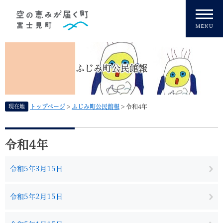
ペ
メニューを飛ばして本文へ
ー
ジ
の
先
頭
ふじみ町公民館報
で
す
。
現在地
トップページ
>
ふじみ町公民館報
>
令和4年
本
文
令和4年
令和5年3月15日
令和5年2月15日