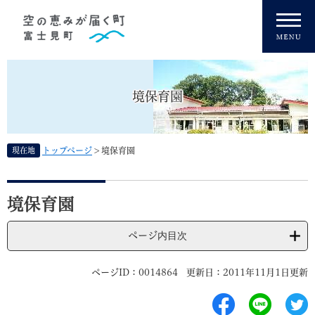
ペ
メニューを飛ばして本文へ
ー
ジ
の
先
頭
境保育園
で
す
。
現在地
トップページ
>
境保育園
本
文
境保育園
ページ内目次
ページID：0014864
更新日：2011年11月1日更新