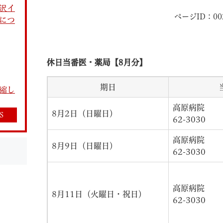
沢イ
ページID：002
につ
休日当番医・薬局【8月分】
教育
結婚・離婚
引越し・住まい
就職・
期日
縮し
高原病院
8月2日（日曜日）
S
62-3030
高原病院
8月9日（日曜日）
文字サイズ
標準
拡大
白
黒
青
ページを一時保存す
62-3030
高原病院
8月11日（火曜日・祝日）
62-3030