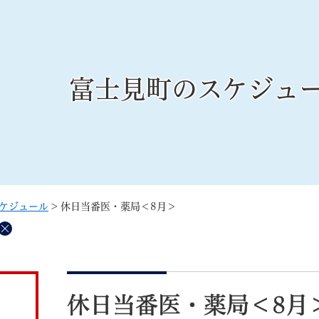
メニューを飛ばして本文へ
富士見町のスケジュ
記事ID検
すべて
ページ
PDF
るさと納税
特別定額給付金
マイナンバー
学習支援
戸籍
請求書
ケジュール
>
休日当番医・薬局＜8月＞
・町づくり
町政情報
こん
削
除
本
文
休日当番医・薬局＜8月