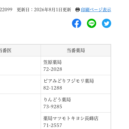
2099
更新日：2026年8月1日更新
印刷ページ表示
退職
高齢者・介護
ご不幸
当番医
当番薬局
笠原薬局
72-2028
ピアみどりフジモリ薬局
る
サイトマップ
ご利用ガイド
82-1288
りんどう薬局
73-9285
薬局マツモトキヨシ長峰店
71-2557