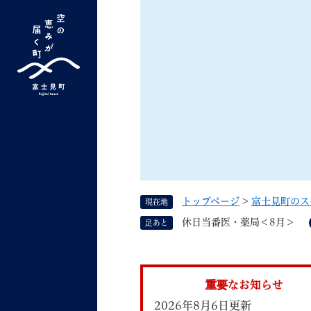
ペ
ー
ジ
の
先
G
キーワード検索
頭
o
で
o
す
よく検索されるキーワード ：
新型コロナ
ふ
g
。
l
e
カ
ス
トップページ
>
富士見町のス
現在地
タ
くらしの情報
しごと
休日当番医・薬局＜8月＞
足あと
ム
検
索
組織で探す
重要なお知らせ
2026年8月6日更新