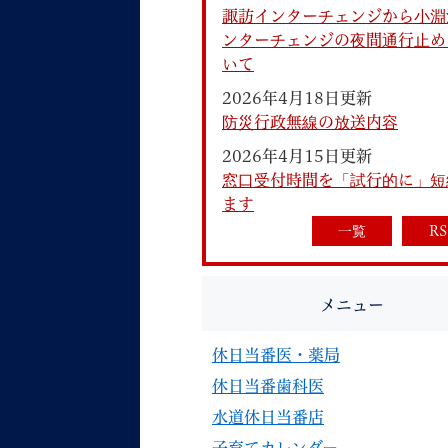
諏訪インターチェンジから小淵
ンターチェンジの夜間通行止め
いて
2026年4月18日更新
防災行政無線の放送内容
2026年4月15日更新
妊娠・出産
子育て
窓口受付時間を「試行的に」短
ます
一覧
RS
背景色
Foreign language
音声読み上げ
メニュー
携帯サイト
休日当番医・薬局
休日当番歯科医
水道休日当番店