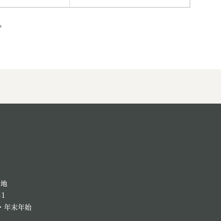
す。
番地
81
・年末年始