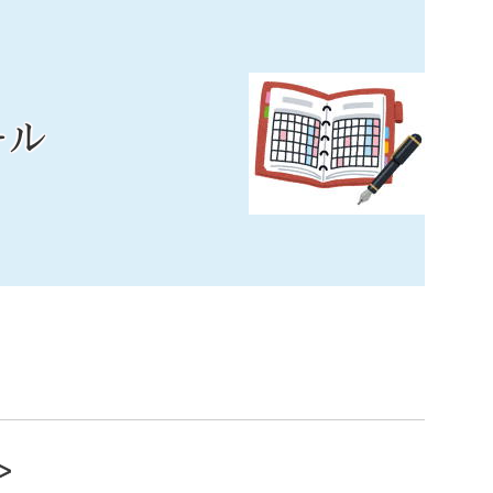
ール
索
なときは
観光
カレンダーで探す
＞